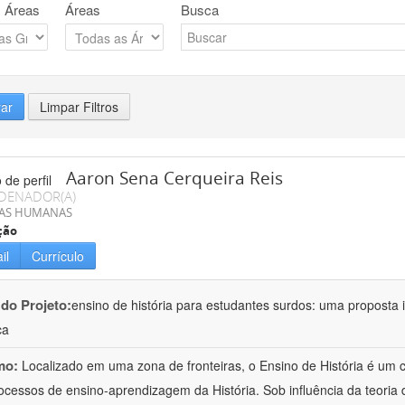
 Áreas
Áreas
Busca
rar
Limpar Filtros
Aaron Sena Cerqueira Reis
DENADOR(A)
IAS HUMANAS
ção
il
Currículo
 do Projeto:
ensino de história para estudantes surdos: uma proposta i
ca
mo:
Localizado em uma zona de fronteiras, o Ensino de História é um
ocessos de ensino-aprendizagem da História. Sob influência da teoria d