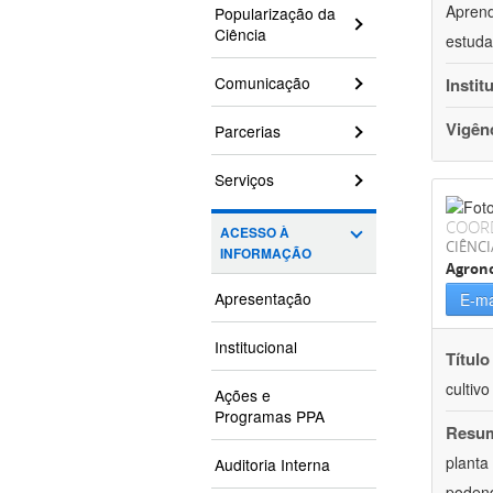
Aprend
Popularização da
Ciência
estuda
Comunicação
Instit
Vigên
Parcerias
Serviços
COOR
ACESSO À
CIÊNCI
INFORMAÇÃO
Agron
Apresentação
E-ma
Institucional
Título
cultiv
Ações e
Programas PPA
Resu
planta
Auditoria Interna
podend