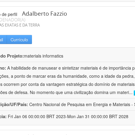
Adalberto Fazzio
DENADOR(A)
AS EXATAS E DA TERRA
il
Currículo
 do Projeto:
materials informatics
mo:
A habilidade de manusear e sintetizar materiais é de importância 
zações, a ponto de marcar eras da humanidade, como a idade da pedra, 
es ocorrem por conta da vantagem estratégica do domínio de materiais,
ções de defesa. No momento que uma civilização domina um materi
...
uição/UF/País:
Centro Nacional de Pesquisa em Energia e Materiais - S
cia:
Fri Jan 06 00:00:00 BRT 2023-Mon Jan 31 00:00:00 BRT 2028