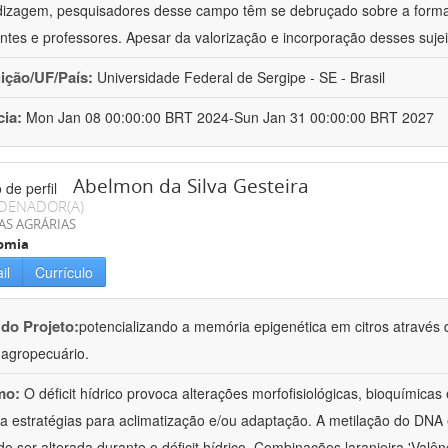
izagem, pesquisadores desse campo têm se debruçado sobre a formaç
ntes e professores. Apesar da valorização e incorporação desses sujei
uição/UF/País:
Universidade Federal de Sergipe - SE - Brasil
cia:
Mon Jan 08 00:00:00 BRT 2024-Sun Jan 31 00:00:00 BRT 2027
Abelmon da Silva Gesteira
DENADOR(A)
AS AGRÁRIAS
omia
il
Currículo
 do Projeto:
potencializando a memória epigenética em citros através d
o agropecuário.
mo:
O déficit hídrico provoca alterações morfofisiológicas, bioquímica
 a estratégias para aclimatização e/ou adaptação. A metilação do DNA 
o ser alterada durante o déficit hídrico. Combinações laranjeira 'Valên