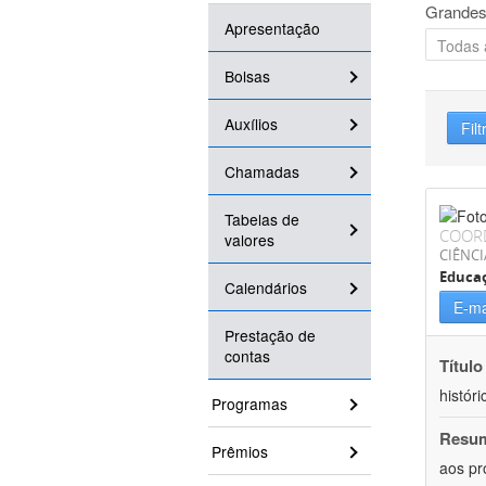
Grandes
Apresentação
Bolsas
Auxílios
Filt
Chamadas
Tabelas de
COOR
valores
CIÊNC
Educa
Calendários
E-ma
Prestação de
contas
Título
históri
Programas
Resu
Prêmios
aos pr