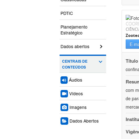
PDTIC
COOR
Planejamento
CIÊNCI
Estratégico
Zoote
E-ma
Dados abertos
Título
CENTRAIS DE
CONTEÚDOS
confin
Áudios
Resu
com mú
Vídeos
de par
mercad
Imagens
Instit
Dados Abertos
Vigên