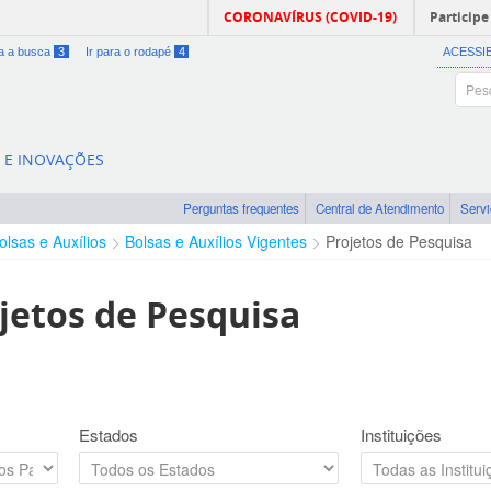
CORONAVÍRUS (COVID-19)
Participe
ra a busca
3
Ir para o rodapé
4
ACESSI
A E INOVAÇÕES
Perguntas frequentes
Central de Atendimento
Serv
olsas e Auxílios
Bolsas e Auxílios Vigentes
Projetos de Pesquisa
jetos de Pesquisa
Estados
Instituições