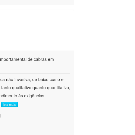
o comportamental de cabras em
ca não invasiva, de baixo custo e
tanto qualitativo quanto quantitativo,
ndimento às exigências
.
leia mais
l