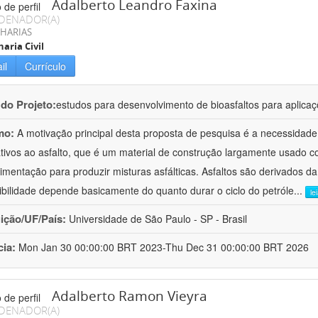
Adalberto Leandro Faxina
DENADOR(A)
HARIAS
aria Civil
il
Currículo
 do Projeto:
estudos para desenvolvimento de bioasfaltos para aplic
mo:
A motivação principal desta proposta de pesquisa é a necessidade
ativos ao asfalto, que é um material de construção largamente usado 
imentação para produzir misturas asfálticas. Asfaltos são derivados da
ibilidade depende basicamente do quanto durar o ciclo do petróle
...
le
uição/UF/País:
Universidade de São Paulo - SP - Brasil
cia:
Mon Jan 30 00:00:00 BRT 2023-Thu Dec 31 00:00:00 BRT 2026
Adalberto Ramon Vieyra
DENADOR(A)