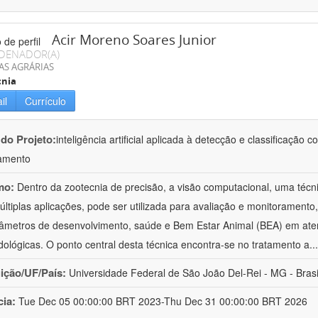
Acir Moreno Soares Junior
DENADOR(A)
AS AGRÁRIAS
cnia
il
Currículo
 do Projeto:
inteligência artificial aplicada à detecção e classificaçã
amento
mo:
Dentro da zootecnia de precisão, a visão computacional, uma técni
ltiplas aplicações, pode ser utilizada para avaliação e monitoramento, 
âmetros de desenvolvimento, saúde e Bem Estar Animal (BEA) em ate
ológicas. O ponto central desta técnica encontra-se no tratamento a
..
uição/UF/País:
Universidade Federal de São João Del-Rei - MG - Brasi
cia:
Tue Dec 05 00:00:00 BRT 2023-Thu Dec 31 00:00:00 BRT 2026