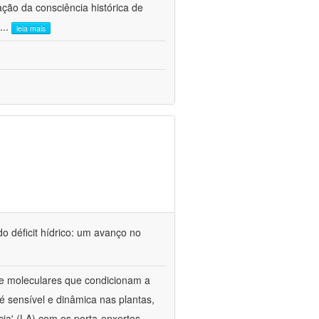
ão da consciência histórica de
...
leia mais
o déficit hídrico: um avanço no
s e moleculares que condicionam a
é sensível e dinâmica nas plantas,
cia' (LA) com os porta-enxertos