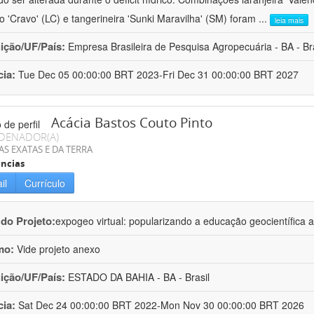
ro 'Cravo' (LC) e tangerineira 'Sunki Maravilha' (SM) foram
...
leia mais
uição/UF/País:
Empresa Brasileira de Pesquisa Agropecuária - BA - Bra
cia:
Tue Dec 05 00:00:00 BRT 2023-Fri Dec 31 00:00:00 BRT 2027
Acácia Bastos Couto Pinto
DENADOR(A)
AS EXATAS E DA TERRA
ncias
il
Currículo
 do Projeto:
expogeo virtual: popularizando a educação geocientífica a
mo:
Vide projeto anexo
uição/UF/País:
ESTADO DA BAHIA - BA - Brasil
cia:
Sat Dec 24 00:00:00 BRT 2022-Mon Nov 30 00:00:00 BRT 2026