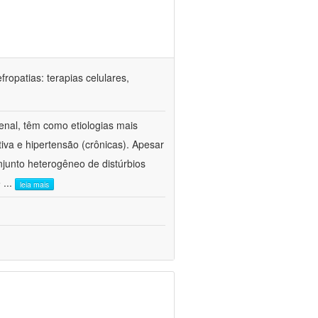
ropatias: terapias celulares,
enal, têm como etiologias mais
iva e hipertensão (crônicas). Apesar
junto heterogêneo de distúrbios
e
...
leia mais