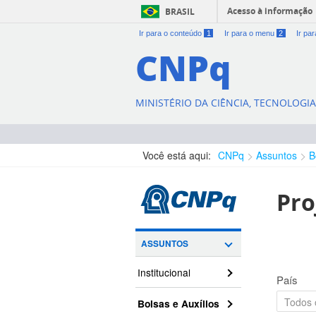
Acesso à informação
BRASIL
Ir para o conteúdo
1
Ir para o menu
2
Ir pa
CNPq
MINISTÉRIO DA CIÊNCIA, TECNOLOGI
Você está aqui:
CNPq
Assuntos
B
Pro
ASSUNTOS
Institucional
País
Bolsas e Auxílios