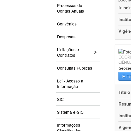
Processos de
limoei
Contas Anuais
Instit
Convênios
Vigên
Despesas
Licitações e
Contratos
COOR
CIÊNCI
Consultas Públicas
Geociê
E-ma
Lei - Acesso a
Informação
Título
SIC
Resu
Sistema e-SIC
Instit
Informações
Vigên
Classificadas