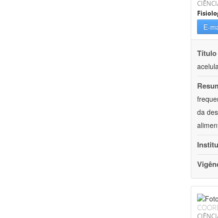
CIÊNCI
Fisiolo
E-ma
Título
acelul
Resu
freque
da des
alimen
Instit
Vigên
COOR
CIÊNCI