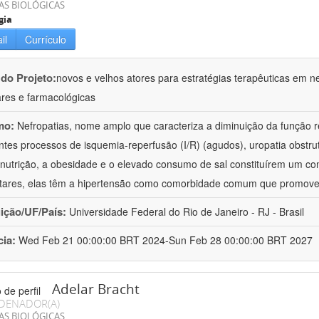
AS BIOLÓGICAS
gia
il
Currículo
 do Projeto:
novos e velhos atores para estratégias terapêuticas em nef
ares e farmacológicas
mo:
Nefropatias, nome amplo que caracteriza a diminuição da função r
ntes processos de isquemia-reperfusão (I/R) (agudos), uropatia obstrut
nutrição, a obesidade e o elevado consumo de sal constituírem um con
tares, elas têm a hipertensão como comorbidade comum que promov
uição/UF/País:
Universidade Federal do Rio de Janeiro - RJ - Brasil
cia:
Wed Feb 21 00:00:00 BRT 2024-Sun Feb 28 00:00:00 BRT 2027
Adelar Bracht
DENADOR(A)
AS BIOLÓGICAS