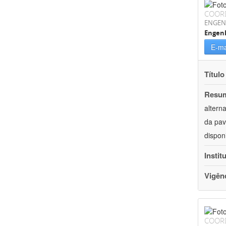
COOR
ENGEN
Engenh
E-ma
Título
Resu
altern
da pav
dispon
Instit
Vigên
COOR