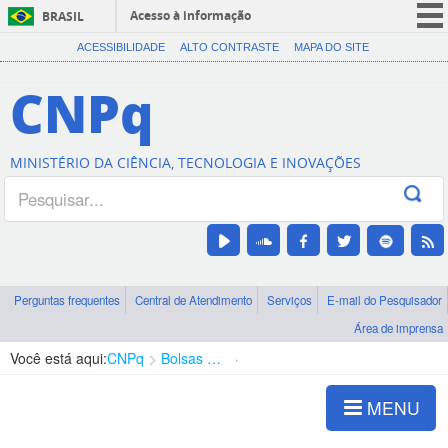
Acesso à informação
BRASIL
CORONAVÍRUS (COVID-19)
ACESSIBILIDADE
ALTO CONTRASTE
MAPA DO SITE
Participe
CNPq
Serviços
Legislação
MINISTÉRIO DA CIÊNCIA, TECNOLOGIA E INOVAÇÕES
Canais
Perguntas frequentes
Central de Atendimento
Serviços
E-mail do Pesquisador
Área de imprensa
Você está aqui:
CNPq
Bolsas e Auxílios Vigentes
Projetos de Pesquisa
MENU