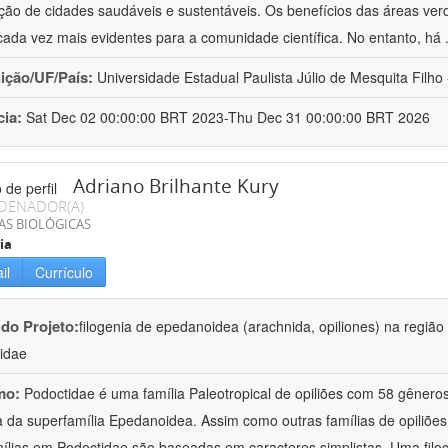
ão de cidades saudáveis e sustentáveis. Os benefícios das áreas ver
cada vez mais evidentes para a comunidade científica. No entanto, há
uição/UF/País:
Universidade Estadual Paulista Júlio de Mesquita Filho -
cia:
Sat Dec 02 00:00:00 BRT 2023-Thu Dec 31 00:00:00 BRT 2026
Adriano Brilhante Kury
DENADOR(A)
AS BIOLÓGICAS
ia
il
Currículo
 do Projeto:
filogenia de epedanoidea (arachnida, opiliones) na regiã
idae
mo:
Podoctidae é uma família Paleotropical de opiliões com 58 gênero
a da superfamília Epedanoidea. Assim como outras famílias de opiliões
ílias em Podoctidae são baseadas em caracteres simplistas. Uma filo