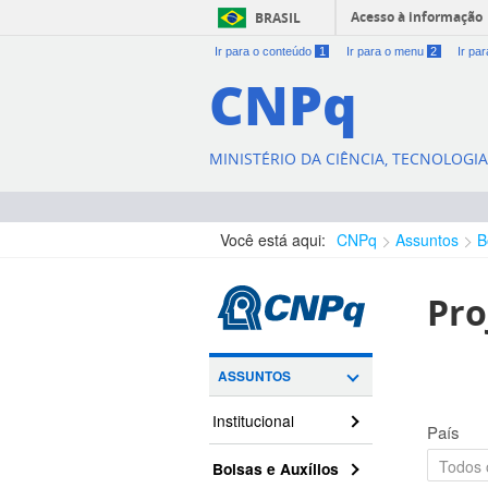
Acesso à informação
BRASIL
Ir para o conteúdo
1
Ir para o menu
2
Ir pa
CNPq
MINISTÉRIO DA CIÊNCIA, TECNOLOGI
Você está aqui:
CNPq
Assuntos
B
Pro
ASSUNTOS
Institucional
País
Bolsas e Auxílios