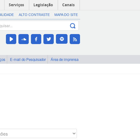
Serviços
Legislação
Canais
BILIDADE
ALTO CONTRASTE
MAPA DO SITE
iços
E-mail do Pesquisador
Área de imprensa