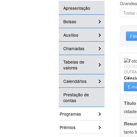
Grandes
Apresentação
Bolsas
Auxílios
Filt
Chamadas
Tabelas de
COOR
valores
OUTRA
Ciênci
Calendários
E-ma
Prestação de
contas
Título
cidade
Programas
Resu
Prêmios
tanto 