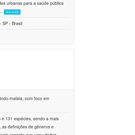
des urbanas para a saúde pública
...
leia mais
 SP - Brasil
o indo-malaia, com foco em
s e 131 espécies, sendo a mais
, as definições de gêneros e
genia recente que usou dados