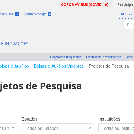
CORONAVÍRUS (COVID-19)
Participe
ra a busca
3
Ir para o rodapé
4
ACESSI
A E INOVAÇÕES
Perguntas frequentes
Central de Atendimento
Serv
olsas e Auxílios
Bolsas e Auxílios Vigentes
Projetos de Pesquisa
jetos de Pesquisa
Estados
Instituições