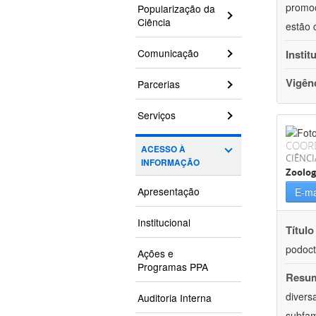
promoç
Popularização da
Ciência
estão 
Comunicação
Instit
Vigên
Parcerias
Serviços
COOR
ACESSO À
CIÊNCI
INFORMAÇÃO
Zoolog
Apresentação
E-ma
Institucional
Título
podoct
Ações e
Programas PPA
Resu
divers
Auditoria Interna
subfam