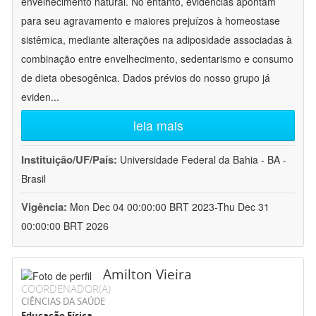
envelhecimento natural. No entanto, evidências apontam
para seu agravamento e maiores prejuízos à homeostase
sistêmica, mediante alterações na adiposidade associadas à
combinação entre envelhecimento, sedentarismo e consumo
de dieta obesogênica. Dados prévios do nosso grupo já
eviden
...
leia mais
Instituição/UF/País:
Universidade Federal da Bahia - BA -
Brasil
Vigência:
Mon Dec 04 00:00:00 BRT 2023-Thu Dec 31
00:00:00 BRT 2026
Amilton Vieira
COORDENADOR(A)
CIÊNCIAS DA SAÚDE
Educação Física