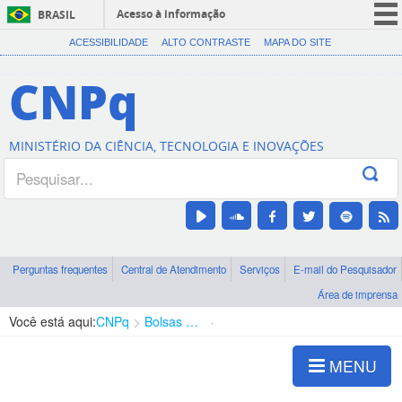
Acesso à informação
BRASIL
CORONAVÍRUS (COVID-19)
ACESSIBILIDADE
ALTO CONTRASTE
MAPA DO SITE
Participe
CNPq
Serviços
Legislação
MINISTÉRIO DA CIÊNCIA, TECNOLOGIA E INOVAÇÕES
Canais
Perguntas frequentes
Central de Atendimento
Serviços
E-mail do Pesquisador
Área de imprensa
Você está aqui:
CNPq
Bolsas e Auxílios Vigentes
Projetos de Pesquisa
MENU