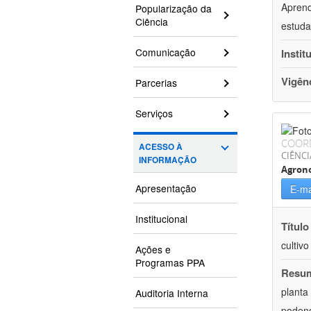
Aprend
Popularização da
Ciência
estuda
Comunicação
Instit
Vigên
Parcerias
Serviços
COOR
ACESSO À
CIÊNCI
INFORMAÇÃO
Agron
Apresentação
E-ma
Institucional
Título
cultiv
Ações e
Programas PPA
Resu
planta
Auditoria Interna
podend