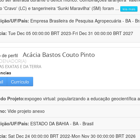
ro 'Cravo' (LC) e tangerineira 'Sunki Maravilha' (SM) foram
...
leia mais
uição/UF/País:
Empresa Brasileira de Pesquisa Agropecuária - BA - Bra
cia:
Tue Dec 05 00:00:00 BRT 2023-Fri Dec 31 00:00:00 BRT 2027
Acácia Bastos Couto Pinto
DENADOR(A)
AS EXATAS E DA TERRA
ncias
il
Currículo
 do Projeto:
expogeo virtual: popularizando a educação geocientífica a
mo:
Vide projeto anexo
uição/UF/País:
ESTADO DA BAHIA - BA - Brasil
cia:
Sat Dec 24 00:00:00 BRT 2022-Mon Nov 30 00:00:00 BRT 2026