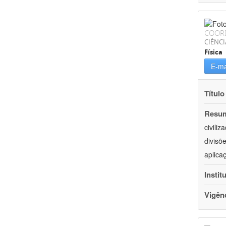
COOR
CIÊNCI
Física
E-ma
Título
Resu
civili
divisõ
aplica
Instit
Vigên