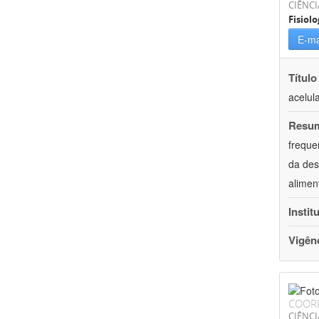
CIÊNCI
Fisiolo
E-ma
Título
acelul
Resu
freque
da des
alimen
Instit
Vigên
COOR
CIÊNCI