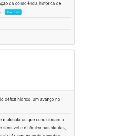
ão da consciência histórica de
...
leia mais
o déficit hídrico: um avanço no
s e moleculares que condicionam a
é sensível e dinâmica nas plantas,
cia' (LA) com os porta-enxertos