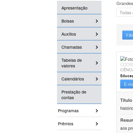
Grandes
Apresentação
Bolsas
Auxílios
Filt
Chamadas
Tabelas de
COOR
valores
CIÊNC
Educa
Calendários
E-ma
Prestação de
contas
Título
históri
Programas
Resu
Prêmios
aos pr