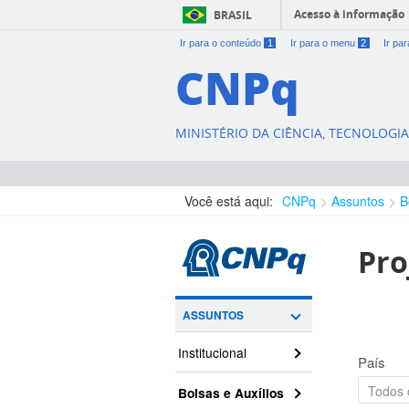
Acesso à informação
BRASIL
Ir para o conteúdo
1
Ir para o menu
2
Ir pa
CNPq
MINISTÉRIO DA CIÊNCIA, TECNOLOGI
Você está aqui:
CNPq
Assuntos
B
Pro
ASSUNTOS
Institucional
País
Bolsas e Auxílios