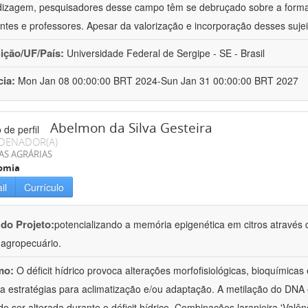
izagem, pesquisadores desse campo têm se debruçado sobre a formaç
ntes e professores. Apesar da valorização e incorporação desses sujei
uição/UF/País:
Universidade Federal de Sergipe - SE - Brasil
cia:
Mon Jan 08 00:00:00 BRT 2024-Sun Jan 31 00:00:00 BRT 2027
Abelmon da Silva Gesteira
DENADOR(A)
AS AGRÁRIAS
omia
il
Currículo
 do Projeto:
potencializando a memória epigenética em citros através d
o agropecuário.
mo:
O déficit hídrico provoca alterações morfofisiológicas, bioquímica
 a estratégias para aclimatização e/ou adaptação. A metilação do DNA 
o ser alterada durante o déficit hídrico. Combinações laranjeira 'Valên