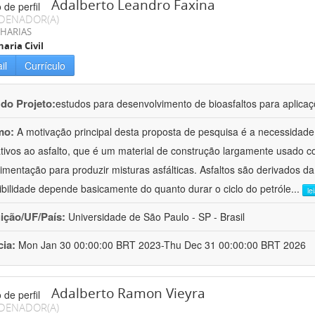
Adalberto Leandro Faxina
DENADOR(A)
HARIAS
aria Civil
il
Currículo
 do Projeto:
estudos para desenvolvimento de bioasfaltos para aplic
mo:
A motivação principal desta proposta de pesquisa é a necessidade
ativos ao asfalto, que é um material de construção largamente usado 
imentação para produzir misturas asfálticas. Asfaltos são derivados da
ibilidade depende basicamente do quanto durar o ciclo do petróle
...
le
uição/UF/País:
Universidade de São Paulo - SP - Brasil
cia:
Mon Jan 30 00:00:00 BRT 2023-Thu Dec 31 00:00:00 BRT 2026
Adalberto Ramon Vieyra
DENADOR(A)