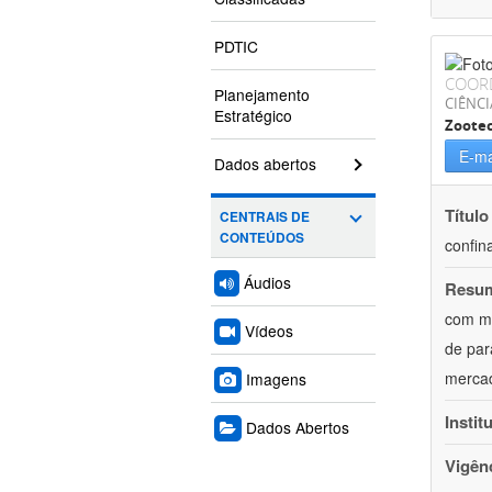
PDTIC
COOR
Planejamento
CIÊNCI
Estratégico
Zoote
E-ma
Dados abertos
Título
CENTRAIS DE
CONTEÚDOS
confin
Áudios
Resu
com mú
Vídeos
de par
mercad
Imagens
Instit
Dados Abertos
Vigên