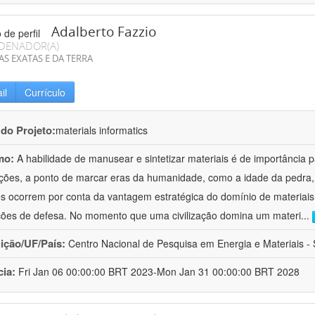
Adalberto Fazzio
DENADOR(A)
AS EXATAS E DA TERRA
il
Currículo
 do Projeto:
materials informatics
mo:
A habilidade de manusear e sintetizar materiais é de importância 
zações, a ponto de marcar eras da humanidade, como a idade da pedra, 
es ocorrem por conta da vantagem estratégica do domínio de materiais,
ções de defesa. No momento que uma civilização domina um materi
...
uição/UF/País:
Centro Nacional de Pesquisa em Energia e Materiais - S
cia:
Fri Jan 06 00:00:00 BRT 2023-Mon Jan 31 00:00:00 BRT 2028