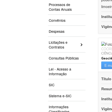
Processos de
limoei
Contas Anuais
Instit
Convênios
Vigên
Despesas
Licitações e
Contratos
COOR
CIÊNCI
Consultas Públicas
Geociê
E-ma
Lei - Acesso a
Informação
Título
SIC
Resu
Sistema e-SIC
Instit
Informações
Vigên
Classificadas