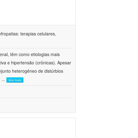
ropatias: terapias celulares,
enal, têm como etiologias mais
iva e hipertensão (crônicas). Apesar
junto heterogêneo de distúrbios
e
...
leia mais