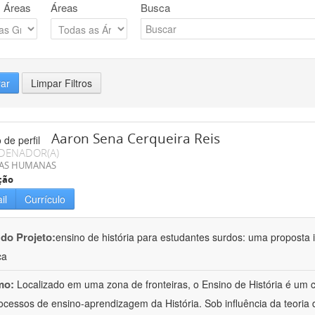
 Áreas
Áreas
Busca
rar
Limpar Filtros
Aaron Sena Cerqueira Reis
DENADOR(A)
IAS HUMANAS
ção
il
Currículo
 do Projeto:
ensino de história para estudantes surdos: uma proposta i
ca
mo:
Localizado em uma zona de fronteiras, o Ensino de História é um
ocessos de ensino-aprendizagem da História. Sob influência da teoria d