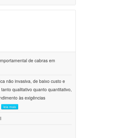
o comportamental de cabras em
ca não invasiva, de baixo custo e
tanto qualitativo quanto quantitativo,
ndimento às exigências
.
leia mais
l