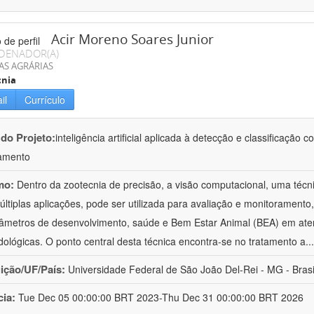
Acir Moreno Soares Junior
DENADOR(A)
AS AGRÁRIAS
cnia
il
Currículo
 do Projeto:
inteligência artificial aplicada à detecção e classificaçã
amento
mo:
Dentro da zootecnia de precisão, a visão computacional, uma técni
ltiplas aplicações, pode ser utilizada para avaliação e monitoramento, 
âmetros de desenvolvimento, saúde e Bem Estar Animal (BEA) em ate
ológicas. O ponto central desta técnica encontra-se no tratamento a
..
uição/UF/País:
Universidade Federal de São João Del-Rei - MG - Brasi
cia:
Tue Dec 05 00:00:00 BRT 2023-Thu Dec 31 00:00:00 BRT 2026