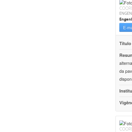
COOR
ENGEN
Engenh
E-ma
Título
Resu
altern
da pav
dispon
Instit
Vigên
COOR