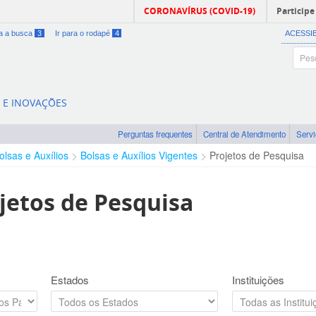
CORONAVÍRUS (COVID-19)
Participe
ra a busca
3
Ir para o rodapé
4
ACESSI
A E INOVAÇÕES
Perguntas frequentes
Central de Atendimento
Serv
olsas e Auxílios
Bolsas e Auxílios Vigentes
Projetos de Pesquisa
jetos de Pesquisa
Estados
Instituições