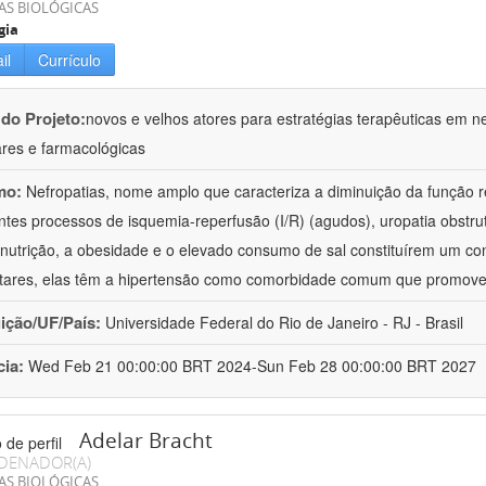
AS BIOLÓGICAS
gia
il
Currículo
 do Projeto:
novos e velhos atores para estratégias terapêuticas em nef
ares e farmacológicas
mo:
Nefropatias, nome amplo que caracteriza a diminuição da função r
ntes processos de isquemia-reperfusão (I/R) (agudos), uropatia obstrut
nutrição, a obesidade e o elevado consumo de sal constituírem um con
tares, elas têm a hipertensão como comorbidade comum que promov
uição/UF/País:
Universidade Federal do Rio de Janeiro - RJ - Brasil
cia:
Wed Feb 21 00:00:00 BRT 2024-Sun Feb 28 00:00:00 BRT 2027
Adelar Bracht
DENADOR(A)
AS BIOLÓGICAS