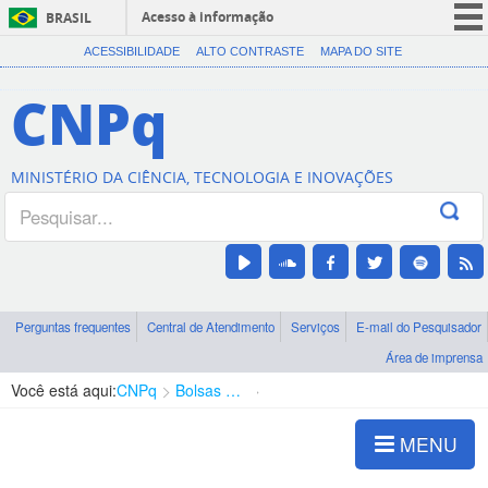
Acesso à informação
BRASIL
CORONAVÍRUS (COVID-19)
ACESSIBILIDADE
ALTO CONTRASTE
MAPA DO SITE
Participe
CNPq
Serviços
Legislação
MINISTÉRIO DA CIÊNCIA, TECNOLOGIA E INOVAÇÕES
Canais
Perguntas frequentes
Central de Atendimento
Serviços
E-mail do Pesquisador
Área de imprensa
Você está aqui:
CNPq
Bolsas e Auxílios Vigentes
Projetos de Pesquisa
MENU