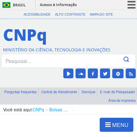
Acesso à informação
BRASIL
CORONAVÍRUS (COVID-19)
ACESSIBILIDADE
ALTO CONTRASTE
MAPA DO SITE
Participe
CNPq
Serviços
Legislação
MINISTÉRIO DA CIÊNCIA, TECNOLOGIA E INOVAÇÕES
Canais
Perguntas frequentes
Central de Atendimento
Serviços
E-mail do Pesquisador
Área de imprensa
Você está aqui:
CNPq
Bolsas e Auxílios Vigentes
Projetos de Pesquisa
MENU