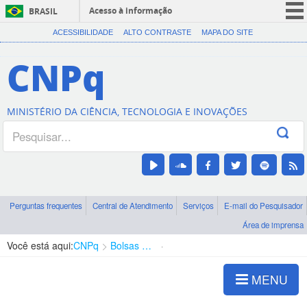
Acesso à informação
BRASIL
CORONAVÍRUS (COVID-19)
ACESSIBILIDADE
ALTO CONTRASTE
MAPA DO SITE
Participe
CNPq
Serviços
Legislação
MINISTÉRIO DA CIÊNCIA, TECNOLOGIA E INOVAÇÕES
Canais
Perguntas frequentes
Central de Atendimento
Serviços
E-mail do Pesquisador
Área de imprensa
Você está aqui:
CNPq
Bolsas e Auxílios Vigentes
Projetos de Pesquisa
MENU