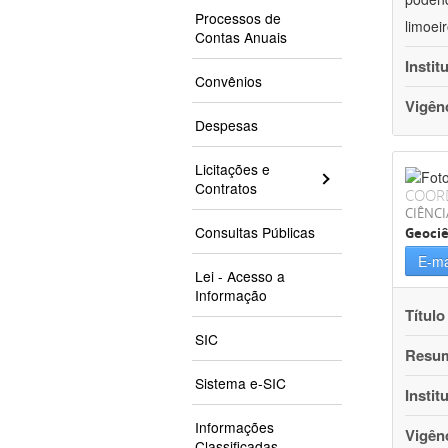
Processos de
limoei
Contas Anuais
Instit
Convênios
Vigên
Despesas
Licitações e
Contratos
COOR
CIÊNCI
Consultas Públicas
Geociê
E-ma
Lei - Acesso a
Informação
Título
SIC
Resu
Sistema e-SIC
Instit
Informações
Vigên
Classificadas