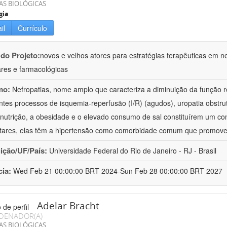
AS BIOLÓGICAS
gia
il
Currículo
 do Projeto:
novos e velhos atores para estratégias terapêuticas em nef
ares e farmacológicas
mo:
Nefropatias, nome amplo que caracteriza a diminuição da função r
ntes processos de isquemia-reperfusão (I/R) (agudos), uropatia obstrut
nutrição, a obesidade e o elevado consumo de sal constituírem um con
tares, elas têm a hipertensão como comorbidade comum que promov
uição/UF/País:
Universidade Federal do Rio de Janeiro - RJ - Brasil
cia:
Wed Feb 21 00:00:00 BRT 2024-Sun Feb 28 00:00:00 BRT 2027
Adelar Bracht
DENADOR(A)
AS BIOLÓGICAS