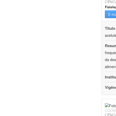
CIÊNCI
Fisiolo
E-ma
Título
acelul
Resu
freque
da des
alimen
Instit
Vigên
COOR
CIÊNCI