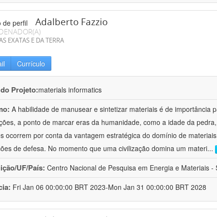
Adalberto Fazzio
DENADOR(A)
AS EXATAS E DA TERRA
il
Currículo
 do Projeto:
materials informatics
mo:
A habilidade de manusear e sintetizar materiais é de importância 
zações, a ponto de marcar eras da humanidade, como a idade da pedra, 
es ocorrem por conta da vantagem estratégica do domínio de materiais,
ções de defesa. No momento que uma civilização domina um materi
...
uição/UF/País:
Centro Nacional de Pesquisa em Energia e Materiais - S
cia:
Fri Jan 06 00:00:00 BRT 2023-Mon Jan 31 00:00:00 BRT 2028