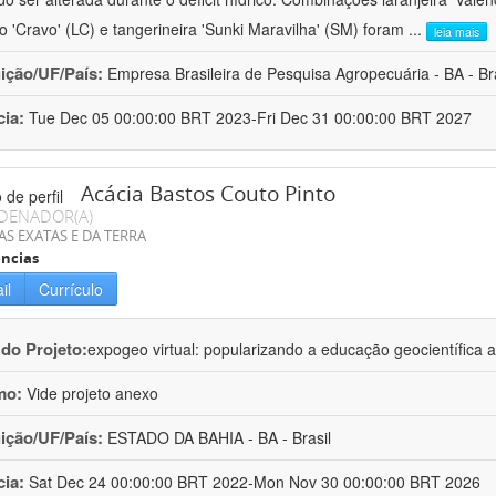
ro 'Cravo' (LC) e tangerineira 'Sunki Maravilha' (SM) foram
...
leia mais
uição/UF/País:
Empresa Brasileira de Pesquisa Agropecuária - BA - Bra
cia:
Tue Dec 05 00:00:00 BRT 2023-Fri Dec 31 00:00:00 BRT 2027
Acácia Bastos Couto Pinto
DENADOR(A)
AS EXATAS E DA TERRA
ncias
il
Currículo
 do Projeto:
expogeo virtual: popularizando a educação geocientífica a
mo:
Vide projeto anexo
uição/UF/País:
ESTADO DA BAHIA - BA - Brasil
cia:
Sat Dec 24 00:00:00 BRT 2022-Mon Nov 30 00:00:00 BRT 2026