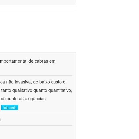
o comportamental de cabras em
ca não invasiva, de baixo custo e
tanto qualitativo quanto quantitativo,
ndimento às exigências
.
leia mais
l