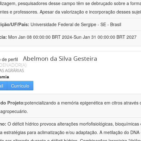
izagem, pesquisadores desse campo têm se debruçado sobre a formaç
ntes e professores. Apesar da valorização e incorporação desses sujei
uição/UF/País:
Universidade Federal de Sergipe - SE - Brasil
cia:
Mon Jan 08 00:00:00 BRT 2024-Sun Jan 31 00:00:00 BRT 2027
Abelmon da Silva Gesteira
DENADOR(A)
AS AGRÁRIAS
omia
il
Currículo
 do Projeto:
potencializando a memória epigenética em citros através d
o agropecuário.
mo:
O déficit hídrico provoca alterações morfofisiológicas, bioquímica
 a estratégias para aclimatização e/ou adaptação. A metilação do DNA 
o ser alterada durante o déficit hídrico. Combinações laranjeira 'Valên