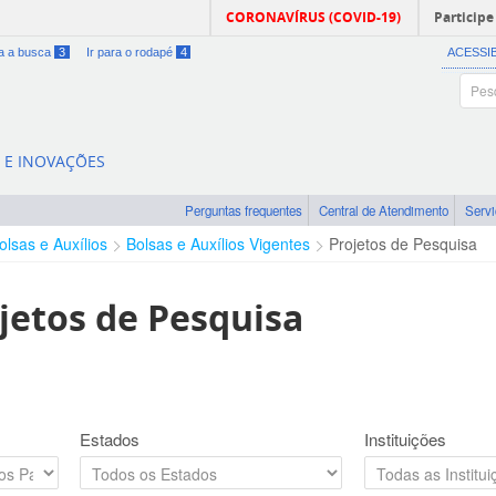
CORONAVÍRUS (COVID-19)
Participe
ra a busca
3
Ir para o rodapé
4
ACESSI
A E INOVAÇÕES
Perguntas frequentes
Central de Atendimento
Serv
olsas e Auxílios
Bolsas e Auxílios Vigentes
Projetos de Pesquisa
jetos de Pesquisa
Estados
Instituições