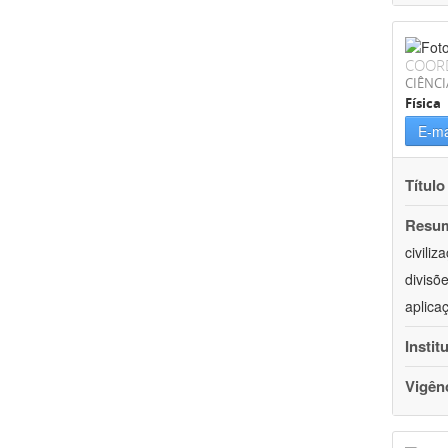
COOR
CIÊNCI
Física
E-ma
Título
Resu
civili
divisõ
aplica
Instit
Vigên