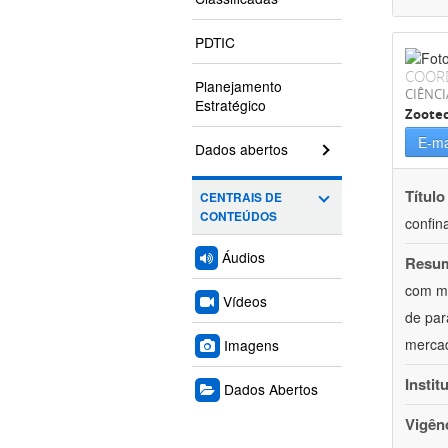
PDTIC
COOR
Planejamento
CIÊNCI
Estratégico
Zoote
E-ma
Dados abertos
Título
CENTRAIS DE
CONTEÚDOS
confin
Áudios
Resu
com mú
Vídeos
de par
mercad
Imagens
Instit
Dados Abertos
Vigên