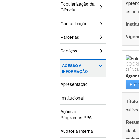
Aprend
Popularização da
Ciência
estuda
Comunicação
Instit
Vigên
Parcerias
Serviços
COOR
ACESSO À
CIÊNCI
INFORMAÇÃO
Agron
Apresentação
E-ma
Institucional
Título
cultiv
Ações e
Programas PPA
Resu
planta
Auditoria Interna
podend