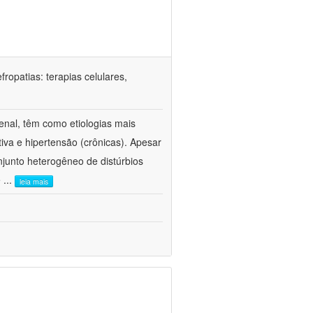
ropatias: terapias celulares,
enal, têm como etiologias mais
iva e hipertensão (crônicas). Apesar
junto heterogêneo de distúrbios
e
...
leia mais