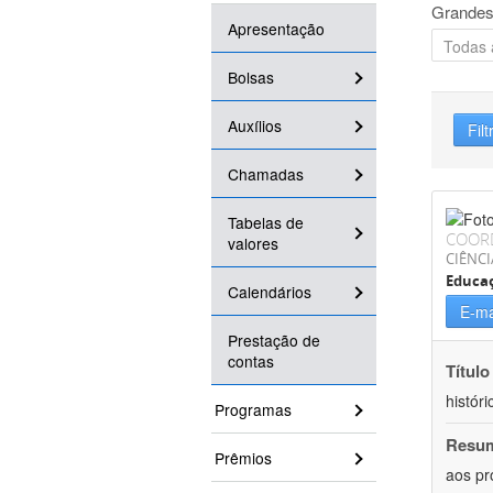
Grandes
Apresentação
Bolsas
Auxílios
Filt
Chamadas
Tabelas de
COOR
valores
CIÊNC
Educa
Calendários
E-ma
Prestação de
contas
Título
históri
Programas
Resu
Prêmios
aos pr