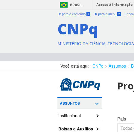
Acesso à informação
BRASIL
Ir para o conteúdo
1
Ir para o menu
2
Ir pa
CNPq
MINISTÉRIO DA CIÊNCIA, TECNOLOGI
Você está aqui:
CNPq
Assuntos
B
Pro
ASSUNTOS
Institucional
País
Bolsas e Auxílios