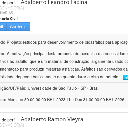
Adalberto Leandro Faxina
DENADOR(A)
HARIAS
aria Civil
il
Currículo
 do Projeto:
estudos para desenvolvimento de bioasfaltos para aplic
mo:
A motivação principal desta proposta de pesquisa é a necessidade
ativos ao asfalto, que é um material de construção largamente usado 
imentação para produzir misturas asfálticas. Asfaltos são derivados da
ibilidade depende basicamente do quanto durar o ciclo do petróle
...
le
uição/UF/País:
Universidade de São Paulo - SP - Brasil
cia:
Mon Jan 30 00:00:00 BRT 2023-Thu Dec 31 00:00:00 BRT 2026
Adalberto Ramon Vieyra
DENADOR(A)