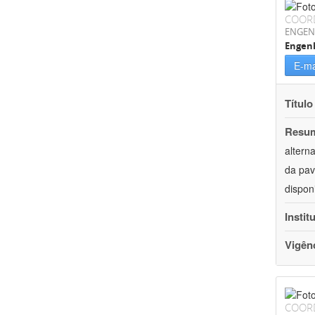
COOR
ENGEN
Engenh
E-ma
Título
Resu
altern
da pav
dispon
Instit
Vigên
COOR