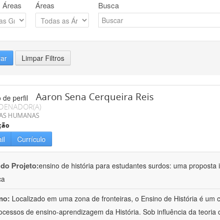
 Áreas
Áreas
Busca
rar
Limpar Filtros
Aaron Sena Cerqueira Reis
DENADOR(A)
IAS HUMANAS
ção
il
Currículo
 do Projeto:
ensino de história para estudantes surdos: uma proposta i
ca
mo:
Localizado em uma zona de fronteiras, o Ensino de História é um
ocessos de ensino-aprendizagem da História. Sob influência da teoria d