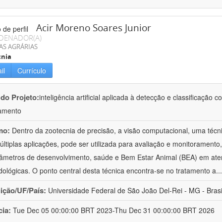
Acir Moreno Soares Junior
DENADOR(A)
AS AGRÁRIAS
cnia
il
Currículo
 do Projeto:
inteligência artificial aplicada à detecção e classificaçã
amento
mo:
Dentro da zootecnia de precisão, a visão computacional, uma técni
ltiplas aplicações, pode ser utilizada para avaliação e monitoramento, 
âmetros de desenvolvimento, saúde e Bem Estar Animal (BEA) em ate
ológicas. O ponto central desta técnica encontra-se no tratamento a
..
uição/UF/País:
Universidade Federal de São João Del-Rei - MG - Brasi
cia:
Tue Dec 05 00:00:00 BRT 2023-Thu Dec 31 00:00:00 BRT 2026