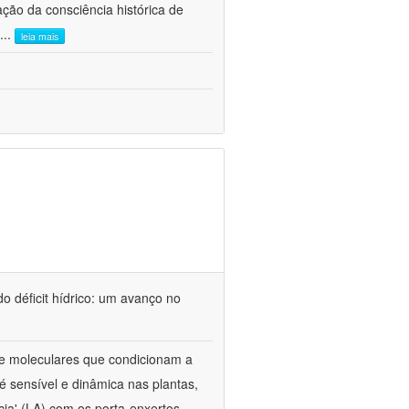
ão da consciência histórica de
...
leia mais
o déficit hídrico: um avanço no
s e moleculares que condicionam a
é sensível e dinâmica nas plantas,
cia' (LA) com os porta-enxertos