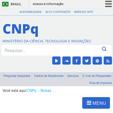
Acesso à informação
BRASIL
CORONAVÍRUS (COVID-19)
ACESSIBILIDADE
ALTO CONTRASTE
MAPA DO SITE
Participe
CNPq
Serviços
Legislação
MINISTÉRIO DA CIÊNCIA, TECNOLOGIA E INOVAÇÕES
Canais
Perguntas frequentes
Central de Atendimento
Serviços
E-mail do Pesquisador
Área de imprensa
Você está aqui:
CNPq
Bolsas e Auxílios Vigentes
Projetos de Pesquisa
MENU