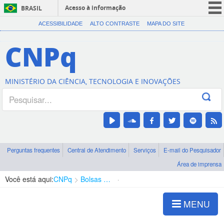
Acesso à informação
BRASIL
CORONAVÍRUS (COVID-19)
ACESSIBILIDADE
ALTO CONTRASTE
MAPA DO SITE
Participe
CNPq
Serviços
Legislação
MINISTÉRIO DA CIÊNCIA, TECNOLOGIA E INOVAÇÕES
Canais
Perguntas frequentes
Central de Atendimento
Serviços
E-mail do Pesquisador
Área de imprensa
Você está aqui:
CNPq
Bolsas e Auxílios Vigentes
Projetos de Pesquisa
MENU