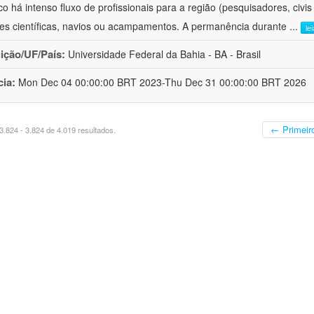
ico há intenso fluxo de profissionais para a região (pesquisadores, civi
es científicas, navios ou acampamentos. A permanência durante
...
le
uição/UF/País:
Universidade Federal da Bahia - BA - Brasil
cia:
Mon Dec 04 00:00:00 BRT 2023-Thu Dec 31 00:00:00 BRT 2026
← Primeir
.824 - 3.824 de 4.019 resultados.