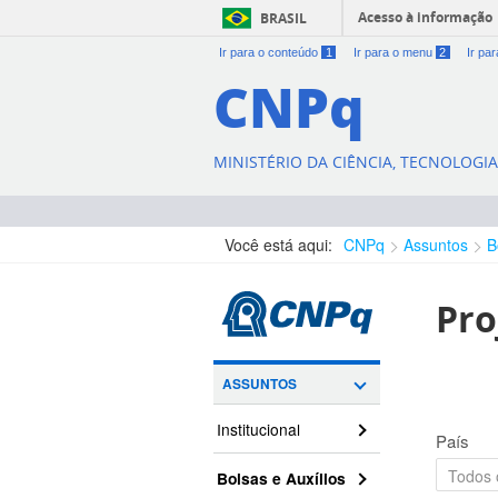
Acesso à informação
BRASIL
Ir para o conteúdo
1
Ir para o menu
2
Ir pa
CNPq
MINISTÉRIO DA CIÊNCIA, TECNOLOGI
Você está aqui:
CNPq
Assuntos
B
Pro
ASSUNTOS
Institucional
País
Bolsas e Auxílios