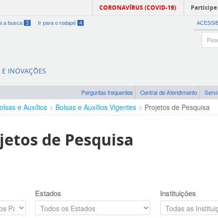
CORONAVÍRUS (COVID-19)
Participe
ra a busca
3
Ir para o rodapé
4
ACESSI
A E INOVAÇÕES
Perguntas frequentes
Central de Atendimento
Serv
olsas e Auxílios
Bolsas e Auxílios Vigentes
Projetos de Pesquisa
jetos de Pesquisa
Estados
Instituições