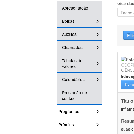
Grandes
Apresentação
Bolsas
Auxílios
Filt
Chamadas
Tabelas de
COOR
valores
CIÊNCI
Educaç
Calendários
E-ma
Prestação de
contas
Título
inflam
Programas
Resu
Prêmios
suas c