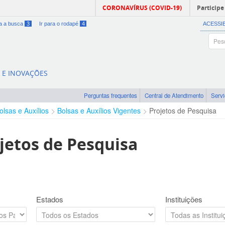
CORONAVÍRUS (COVID-19)
Participe
ra a busca
3
Ir para o rodapé
4
ACESSI
A E INOVAÇÕES
Perguntas frequentes
Central de Atendimento
Serv
olsas e Auxílios
Bolsas e Auxílios Vigentes
Projetos de Pesquisa
jetos de Pesquisa
Estados
Instituições