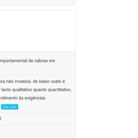
o comportamental de cabras em
ca não invasiva, de baixo custo e
tanto qualitativo quanto quantitativo,
ndimento às exigências
.
leia mais
l