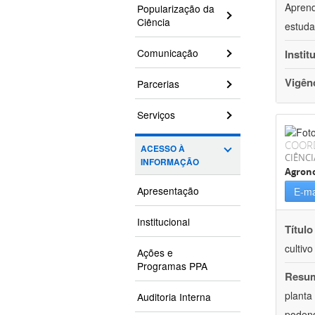
Aprend
Popularização da
Ciência
estuda
Comunicação
Instit
Vigên
Parcerias
Serviços
COOR
ACESSO À
CIÊNCI
INFORMAÇÃO
Agron
Apresentação
E-ma
Institucional
Título
cultiv
Ações e
Programas PPA
Resu
planta
Auditoria Interna
podend