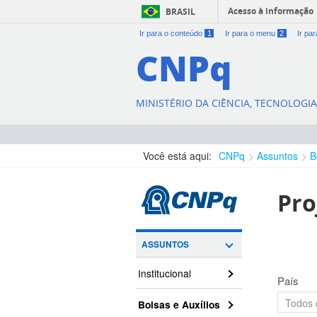
Acesso à informação
BRASIL
Ir para o conteúdo
1
Ir para o menu
2
Ir pa
CNPq
MINISTÉRIO DA CIÊNCIA, TECNOLOGI
Você está aqui:
CNPq
Assuntos
B
Pro
ASSUNTOS
Institucional
País
Bolsas e Auxílios