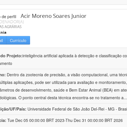
Acir Moreno Soares Junior
DENADOR(A)
AS AGRÁRIAS
cnia
il
Currículo
 do Projeto:
inteligência artificial aplicada à detecção e classificaçã
amento
mo:
Dentro da zootecnia de precisão, a visão computacional, uma técni
ltiplas aplicações, pode ser utilizada para avaliação e monitoramento, 
âmetros de desenvolvimento, saúde e Bem Estar Animal (BEA) em ate
ológicas. O ponto central desta técnica encontra-se no tratamento a
..
uição/UF/País:
Universidade Federal de São João Del-Rei - MG - Brasi
cia:
Tue Dec 05 00:00:00 BRT 2023-Thu Dec 31 00:00:00 BRT 2026