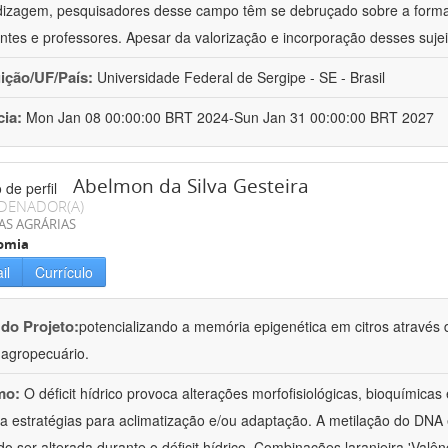
izagem, pesquisadores desse campo têm se debruçado sobre a formaç
ntes e professores. Apesar da valorização e incorporação desses sujei
uição/UF/País:
Universidade Federal de Sergipe - SE - Brasil
cia:
Mon Jan 08 00:00:00 BRT 2024-Sun Jan 31 00:00:00 BRT 2027
Abelmon da Silva Gesteira
DENADOR(A)
AS AGRÁRIAS
omia
il
Currículo
 do Projeto:
potencializando a memória epigenética em citros através d
o agropecuário.
mo:
O déficit hídrico provoca alterações morfofisiológicas, bioquímica
 a estratégias para aclimatização e/ou adaptação. A metilação do DNA 
o ser alterada durante o déficit hídrico. Combinações laranjeira 'Valên