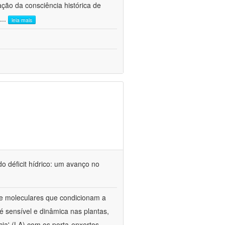
ão da consciência histórica de
...
leia mais
o déficit hídrico: um avanço no
s e moleculares que condicionam a
é sensível e dinâmica nas plantas,
cia' (LA) com os porta-enxertos