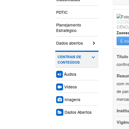
PDTIC
COOR
Planejamento
CIÊNCI
Estratégico
Zoote
E-ma
Dados abertos
Título
CENTRAIS DE
CONTEÚDOS
confin
Áudios
Resu
com mú
Vídeos
de par
mercad
Imagens
Instit
Dados Abertos
Vigên