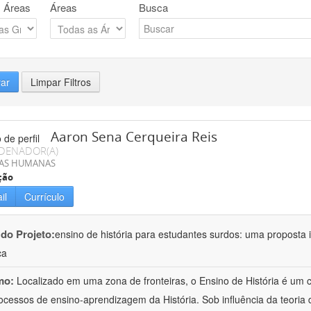
 Áreas
Áreas
Busca
rar
Limpar Filtros
Aaron Sena Cerqueira Reis
DENADOR(A)
IAS HUMANAS
ção
il
Currículo
 do Projeto:
ensino de história para estudantes surdos: uma proposta i
ca
mo:
Localizado em uma zona de fronteiras, o Ensino de História é um
ocessos de ensino-aprendizagem da História. Sob influência da teoria d