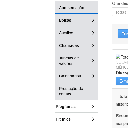
Grandes
Apresentação
Bolsas
Auxílios
Filt
Chamadas
Tabelas de
COOR
valores
CIÊNC
Educa
Calendários
E-ma
Prestação de
contas
Título
históri
Programas
Resu
Prêmios
aos pr