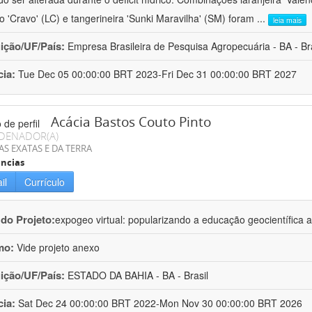
ro 'Cravo' (LC) e tangerineira 'Sunki Maravilha' (SM) foram
...
leia mais
uição/UF/País:
Empresa Brasileira de Pesquisa Agropecuária - BA - Bra
cia:
Tue Dec 05 00:00:00 BRT 2023-Fri Dec 31 00:00:00 BRT 2027
Acácia Bastos Couto Pinto
DENADOR(A)
AS EXATAS E DA TERRA
ncias
il
Currículo
 do Projeto:
expogeo virtual: popularizando a educação geocientífica a
mo:
Vide projeto anexo
uição/UF/País:
ESTADO DA BAHIA - BA - Brasil
cia:
Sat Dec 24 00:00:00 BRT 2022-Mon Nov 30 00:00:00 BRT 2026