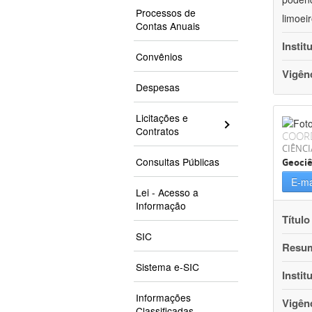
Processos de
limoei
Contas Anuais
Instit
Convênios
Vigên
Despesas
Licitações e
Contratos
COOR
CIÊNCI
Consultas Públicas
Geociê
E-ma
Lei - Acesso a
Informação
Título
SIC
Resu
Sistema e-SIC
Instit
Informações
Vigên
Classificadas