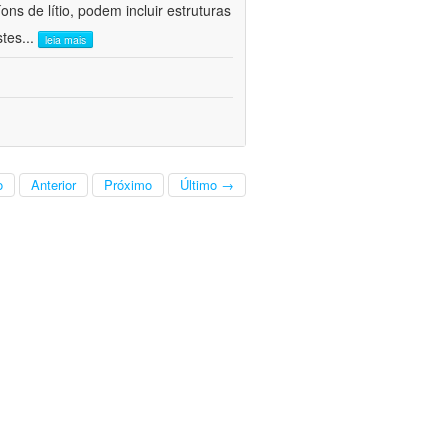
ns de lítio, podem incluir estruturas
stes
...
leia mais
o
Anterior
Próximo
Último →