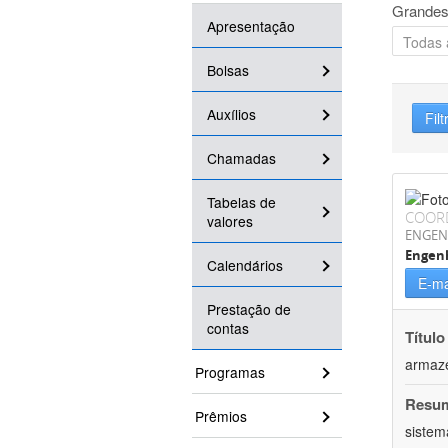
Grandes
Apresentação
Bolsas
Auxílios
Filt
Chamadas
Tabelas de
COOR
valores
ENGEN
Engenh
Calendários
E-ma
Prestação de
contas
Título
armaz
Programas
Resu
Prêmios
sistem