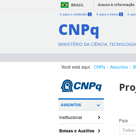
Acesso à informação
BRASIL
Ir para o conteúdo
1
Ir para o menu
2
Ir pa
CNPq
MINISTÉRIO DA CIÊNCIA, TECNOLOGI
Você está aqui:
CNPq
Assuntos
B
Pro
ASSUNTOS
Institucional
País
Bolsas e Auxílios