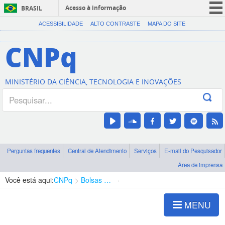
Acesso à informação
BRASIL
CORONAVÍRUS (COVID-19)
ACESSIBILIDADE
ALTO CONTRASTE
MAPA DO SITE
Participe
CNPq
Serviços
Legislação
MINISTÉRIO DA CIÊNCIA, TECNOLOGIA E INOVAÇÕES
Canais
Perguntas frequentes
Central de Atendimento
Serviços
E-mail do Pesquisador
Área de imprensa
Você está aqui:
CNPq
Bolsas e Auxílios Vigentes
Projetos de Pesquisa
MENU