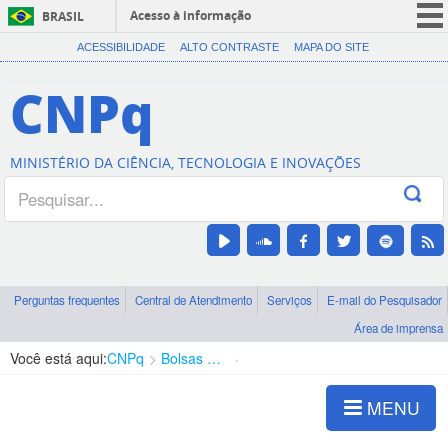
Acesso à informação
BRASIL
CORONAVÍRUS (COVID-19)
ACESSIBILIDADE
ALTO CONTRASTE
MAPA DO SITE
Participe
CNPq
Serviços
Legislação
MINISTÉRIO DA CIÊNCIA, TECNOLOGIA E INOVAÇÕES
Canais
Perguntas frequentes
Central de Atendimento
Serviços
E-mail do Pesquisador
Área de imprensa
Você está aqui:
CNPq
Bolsas e Auxílios Vigentes
Projetos de Pesquisa
MENU