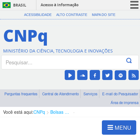
Acesso à informação
BRASIL
CORONAVÍRUS (COVID-19)
ACESSIBILIDADE
ALTO CONTRASTE
MAPA DO SITE
Participe
CNPq
Serviços
Legislação
MINISTÉRIO DA CIÊNCIA, TECNOLOGIA E INOVAÇÕES
Canais
Perguntas frequentes
Central de Atendimento
Serviços
E-mail do Pesquisador
Área de imprensa
Você está aqui:
CNPq
Bolsas e Auxílios Vigentes
Projetos de Pesquisa
MENU