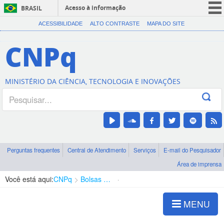
Acesso à informação
BRASIL
CORONAVÍRUS (COVID-19)
ACESSIBILIDADE
ALTO CONTRASTE
MAPA DO SITE
Participe
CNPq
Serviços
Legislação
MINISTÉRIO DA CIÊNCIA, TECNOLOGIA E INOVAÇÕES
Canais
Perguntas frequentes
Central de Atendimento
Serviços
E-mail do Pesquisador
Área de imprensa
Você está aqui:
CNPq
Bolsas e Auxílios Vigentes
Projetos de Pesquisa
MENU