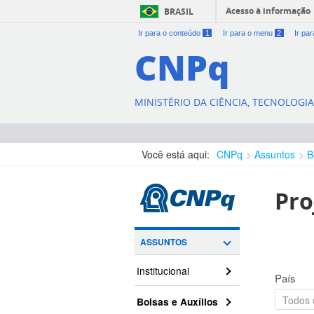
Acesso à informação
BRASIL
Ir para o conteúdo
1
Ir para o menu
2
Ir pa
CNPq
MINISTÉRIO DA CIÊNCIA, TECNOLOGI
Você está aqui:
CNPq
Assuntos
B
Pro
ASSUNTOS
Institucional
País
Bolsas e Auxílios