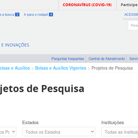
CORONAVÍRUS (COVID-19)
Participe
ra a busca
3
Ir para o rodapé
4
ACESSI
A E INOVAÇÕES
Perguntas frequentes
Central de Atendimento
Serv
olsas e Auxílios
Bolsas e Auxílios Vigentes
Projetos de Pesquisa
jetos de Pesquisa
Estados
Instituições