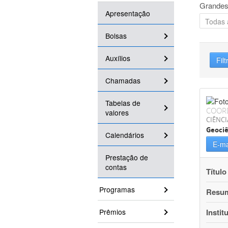
Grandes
Apresentação
Bolsas
Auxílios
Filt
Chamadas
Tabelas de
COOR
valores
CIÊNCI
Geociê
Calendários
E-ma
Prestação de
contas
Título
Programas
Resu
Prêmios
Instit