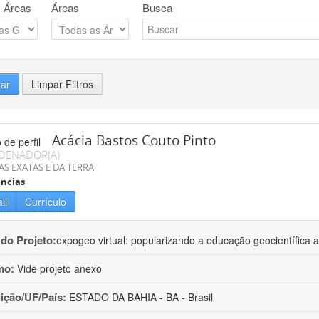
 Áreas
Áreas
Busca
rar
Limpar Filtros
Acácia Bastos Couto Pinto
DENADOR(A)
AS EXATAS E DA TERRA
ncias
il
Currículo
 do Projeto:
expogeo virtual: popularizando a educação geocientífica a
mo:
Vide projeto anexo
uição/UF/País:
ESTADO DA BAHIA - BA - Brasil