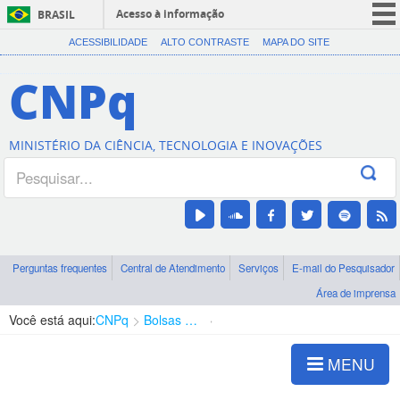
Acesso à informação
BRASIL
CORONAVÍRUS (COVID-19)
ACESSIBILIDADE
ALTO CONTRASTE
MAPA DO SITE
Participe
CNPq
Serviços
Legislação
MINISTÉRIO DA CIÊNCIA, TECNOLOGIA E INOVAÇÕES
Canais
Perguntas frequentes
Central de Atendimento
Serviços
E-mail do Pesquisador
Área de imprensa
Você está aqui:
CNPq
Bolsas e Auxílios Vigentes
Projetos de Pesquisa
MENU