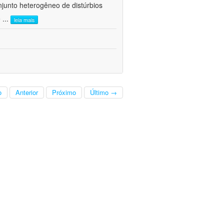
junto heterogêneo de distúrbios
e
...
leia mais
o
Anterior
Próximo
Último →