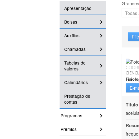
Grandes
Apresentação
Bolsas
Auxílios
Filt
Chamadas
Tabelas de
COOR
valores
CIÊNCI
Fisiolo
Calendários
E-ma
Prestação de
contas
Título
acelul
Programas
Resu
Prêmios
freque