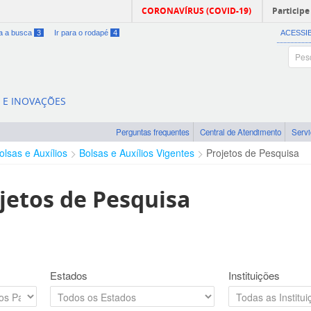
CORONAVÍRUS (COVID-19)
Participe
ra a busca
3
Ir para o rodapé
4
ACESSI
A E INOVAÇÕES
Perguntas frequentes
Central de Atendimento
Serv
olsas e Auxílios
Bolsas e Auxílios Vigentes
Projetos de Pesquisa
jetos de Pesquisa
Estados
Instituições