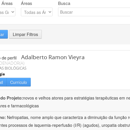
 Áreas
Áreas
Busca
rar
Limpar Filtros
Adalberto Ramon Vieyra
DENADOR(A)
AS BIOLÓGICAS
gia
il
Currículo
 do Projeto:
novos e velhos atores para estratégias terapêuticas em nef
ares e farmacológicas
mo:
Nefropatias, nome amplo que caracteriza a diminuição da função r
ntes processos de isquemia-reperfusão (I/R) (agudos), uropatia obstrut