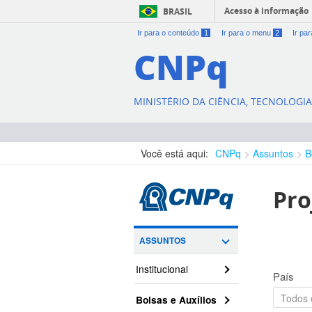
Acesso à informação
BRASIL
Ir para o conteúdo
1
Ir para o menu
2
Ir pa
CNPq
MINISTÉRIO DA CIÊNCIA, TECNOLOGI
Você está aqui:
CNPq
Assuntos
B
Pro
ASSUNTOS
Institucional
País
Bolsas e Auxílios