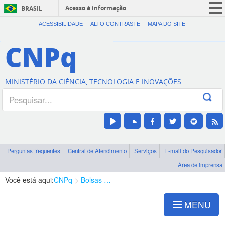
Acesso à informação
BRASIL
CORONAVÍRUS (COVID-19)
ACESSIBILIDADE
ALTO CONTRASTE
MAPA DO SITE
Participe
CNPq
Serviços
Legislação
MINISTÉRIO DA CIÊNCIA, TECNOLOGIA E INOVAÇÕES
Canais
Perguntas frequentes
Central de Atendimento
Serviços
E-mail do Pesquisador
Área de imprensa
Você está aqui:
CNPq
Bolsas e Auxílios Vigentes
Projetos de Pesquisa
MENU