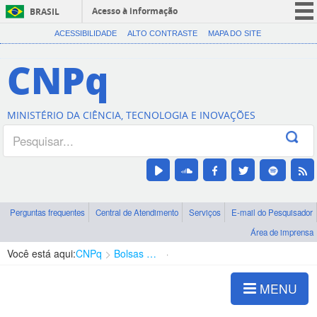
Acesso à informação
BRASIL
CORONAVÍRUS (COVID-19)
ACESSIBILIDADE
ALTO CONTRASTE
MAPA DO SITE
Participe
CNPq
Serviços
Legislação
MINISTÉRIO DA CIÊNCIA, TECNOLOGIA E INOVAÇÕES
Canais
Perguntas frequentes
Central de Atendimento
Serviços
E-mail do Pesquisador
Área de imprensa
Você está aqui:
CNPq
Bolsas e Auxílios Vigentes
Projetos de Pesquisa
MENU