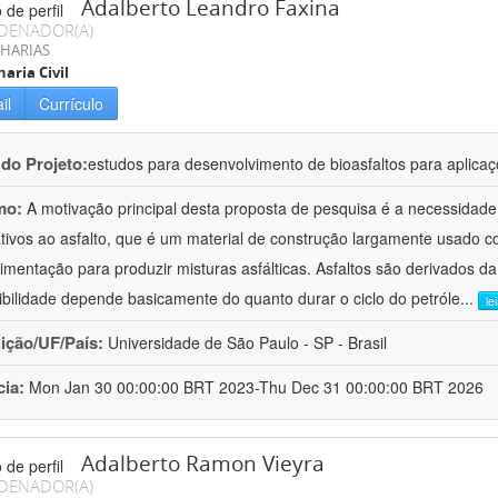
Adalberto Leandro Faxina
DENADOR(A)
HARIAS
aria Civil
il
Currículo
 do Projeto:
estudos para desenvolvimento de bioasfaltos para aplic
mo:
A motivação principal desta proposta de pesquisa é a necessidade
ativos ao asfalto, que é um material de construção largamente usado 
imentação para produzir misturas asfálticas. Asfaltos são derivados da
ibilidade depende basicamente do quanto durar o ciclo do petróle
...
le
uição/UF/País:
Universidade de São Paulo - SP - Brasil
cia:
Mon Jan 30 00:00:00 BRT 2023-Thu Dec 31 00:00:00 BRT 2026
Adalberto Ramon Vieyra
DENADOR(A)