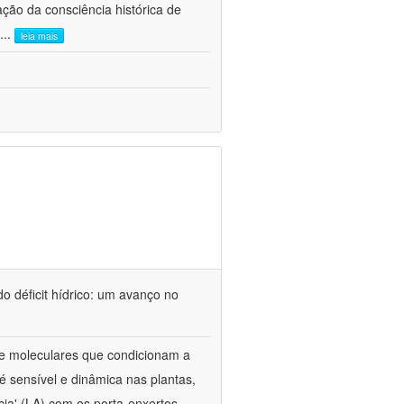
ão da consciência histórica de
...
leia mais
o déficit hídrico: um avanço no
s e moleculares que condicionam a
é sensível e dinâmica nas plantas,
cia' (LA) com os porta-enxertos