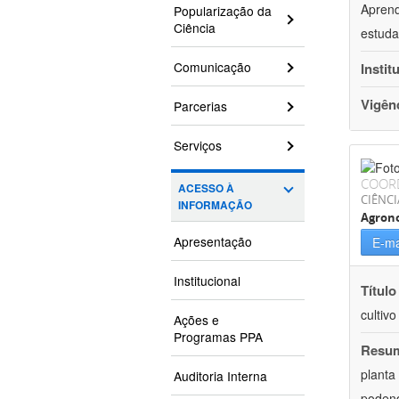
Aprend
Popularização da
Ciência
estuda
Comunicação
Instit
Vigên
Parcerias
Serviços
COOR
ACESSO À
CIÊNCI
INFORMAÇÃO
Agron
Apresentação
E-ma
Institucional
Título
cultiv
Ações e
Programas PPA
Resu
planta
Auditoria Interna
podend