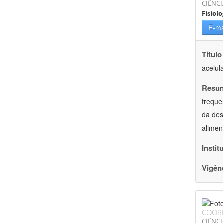
CIÊNCI
Fisiolo
E-ma
Título
acelul
Resu
freque
da des
alimen
Instit
Vigên
COOR
CIÊNCI