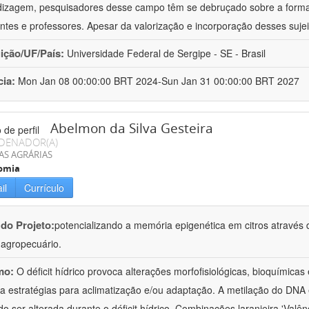
izagem, pesquisadores desse campo têm se debruçado sobre a formaç
ntes e professores. Apesar da valorização e incorporação desses sujei
uição/UF/País:
Universidade Federal de Sergipe - SE - Brasil
cia:
Mon Jan 08 00:00:00 BRT 2024-Sun Jan 31 00:00:00 BRT 2027
Abelmon da Silva Gesteira
DENADOR(A)
AS AGRÁRIAS
omia
il
Currículo
 do Projeto:
potencializando a memória epigenética em citros através d
o agropecuário.
mo:
O déficit hídrico provoca alterações morfofisiológicas, bioquímica
 a estratégias para aclimatização e/ou adaptação. A metilação do DNA 
o ser alterada durante o déficit hídrico. Combinações laranjeira 'Valên