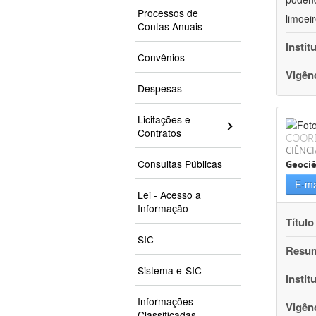
Processos de
limoei
Contas Anuais
Instit
Convênios
Vigên
Despesas
Licitações e
Contratos
COOR
CIÊNCI
Consultas Públicas
Geociê
E-ma
Lei - Acesso a
Informação
Título
SIC
Resu
Sistema e-SIC
Instit
Informações
Vigên
Classificadas