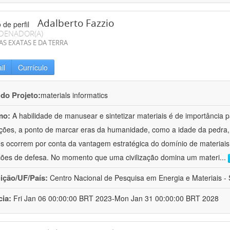
Adalberto Fazzio
DENADOR(A)
AS EXATAS E DA TERRA
il
Currículo
 do Projeto:
materials informatics
mo:
A habilidade de manusear e sintetizar materiais é de importância 
zações, a ponto de marcar eras da humanidade, como a idade da pedra, 
es ocorrem por conta da vantagem estratégica do domínio de materiais,
ções de defesa. No momento que uma civilização domina um materi
...
uição/UF/País:
Centro Nacional de Pesquisa em Energia e Materiais - S
cia:
Fri Jan 06 00:00:00 BRT 2023-Mon Jan 31 00:00:00 BRT 2028