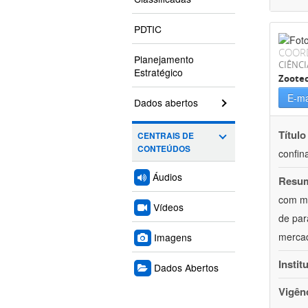
PDTIC
COOR
Planejamento
CIÊNCI
Estratégico
Zoote
E-ma
Dados abertos
Título
CENTRAIS DE
CONTEÚDOS
confin
Áudios
Resu
com mú
Vídeos
de par
mercad
Imagens
Instit
Dados Abertos
Vigên