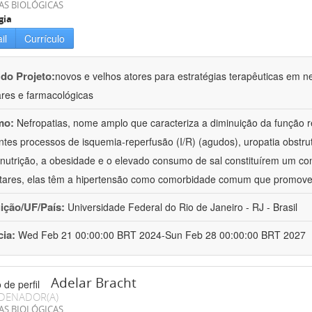
AS BIOLÓGICAS
gia
il
Currículo
 do Projeto:
novos e velhos atores para estratégias terapêuticas em nef
ares e farmacológicas
mo:
Nefropatias, nome amplo que caracteriza a diminuição da função r
ntes processos de isquemia-reperfusão (I/R) (agudos), uropatia obstrut
nutrição, a obesidade e o elevado consumo de sal constituírem um con
tares, elas têm a hipertensão como comorbidade comum que promov
uição/UF/País:
Universidade Federal do Rio de Janeiro - RJ - Brasil
cia:
Wed Feb 21 00:00:00 BRT 2024-Sun Feb 28 00:00:00 BRT 2027
Adelar Bracht
DENADOR(A)
AS BIOLÓGICAS