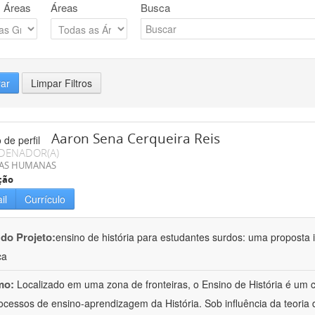
 Áreas
Áreas
Busca
rar
Limpar Filtros
Aaron Sena Cerqueira Reis
DENADOR(A)
IAS HUMANAS
ção
il
Currículo
 do Projeto:
ensino de história para estudantes surdos: uma proposta i
ca
mo:
Localizado em uma zona de fronteiras, o Ensino de História é um
ocessos de ensino-aprendizagem da História. Sob influência da teoria d