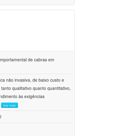
o comportamental de cabras em
ca não invasiva, de baixo custo e
tanto qualitativo quanto quantitativo,
ndimento às exigências
.
leia mais
l