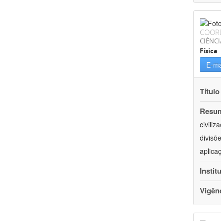
COOR
CIÊNCI
Física
E-ma
Título
Resu
civili
divisõ
aplica
Instit
Vigên