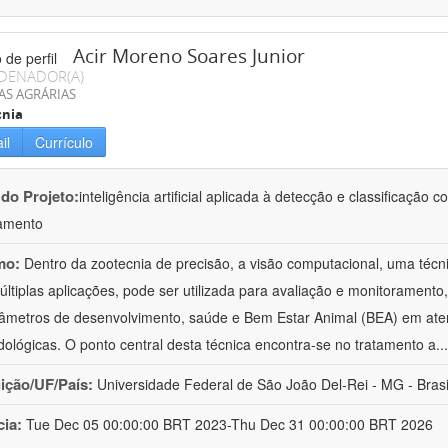
Acir Moreno Soares Junior
DENADOR(A)
AS AGRÁRIAS
cnia
il
Currículo
 do Projeto:
inteligência artificial aplicada à detecção e classificaçã
amento
mo:
Dentro da zootecnia de precisão, a visão computacional, uma técni
ltiplas aplicações, pode ser utilizada para avaliação e monitoramento, 
âmetros de desenvolvimento, saúde e Bem Estar Animal (BEA) em ate
ológicas. O ponto central desta técnica encontra-se no tratamento a
..
uição/UF/País:
Universidade Federal de São João Del-Rei - MG - Brasi
cia:
Tue Dec 05 00:00:00 BRT 2023-Thu Dec 31 00:00:00 BRT 2026