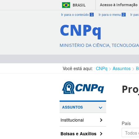
Acesso à informação
BRASIL
Ir para o conteúdo
1
Ir para o menu
2
Ir pa
CNPq
MINISTÉRIO DA CIÊNCIA, TECNOLOGI
Você está aqui:
CNPq
Assuntos
B
Pro
ASSUNTOS
Institucional
País
Bolsas e Auxílios