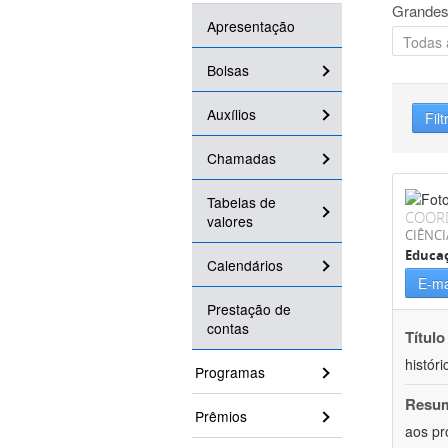
Grandes
Apresentação
Bolsas
Auxílios
Filt
Chamadas
Tabelas de
COOR
valores
CIÊNC
Educa
Calendários
E-ma
Prestação de
contas
Título
históri
Programas
Resu
Prêmios
aos pr