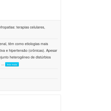
ropatias: terapias celulares,
enal, têm como etiologias mais
iva e hipertensão (crônicas). Apesar
junto heterogêneo de distúrbios
e
...
leia mais