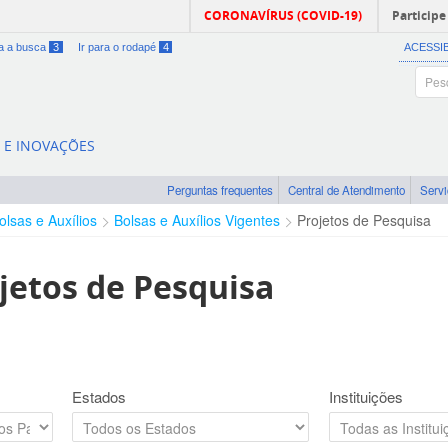
CORONAVÍRUS (COVID-19)
Participe
ra a busca
3
Ir para o rodapé
4
ACESSI
A E INOVAÇÕES
Perguntas frequentes
Central de Atendimento
Serv
olsas e Auxílios
Bolsas e Auxílios Vigentes
Projetos de Pesquisa
jetos de Pesquisa
Estados
Instituições