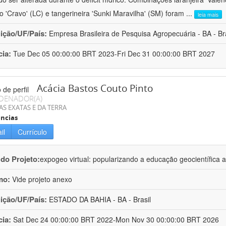
ro 'Cravo' (LC) e tangerineira 'Sunki Maravilha' (SM) foram
...
leia mais
uição/UF/País:
Empresa Brasileira de Pesquisa Agropecuária - BA - Bra
cia:
Tue Dec 05 00:00:00 BRT 2023-Fri Dec 31 00:00:00 BRT 2027
Acácia Bastos Couto Pinto
DENADOR(A)
AS EXATAS E DA TERRA
ncias
il
Currículo
 do Projeto:
expogeo virtual: popularizando a educação geocientífica a
mo:
Vide projeto anexo
uição/UF/País:
ESTADO DA BAHIA - BA - Brasil
cia:
Sat Dec 24 00:00:00 BRT 2022-Mon Nov 30 00:00:00 BRT 2026