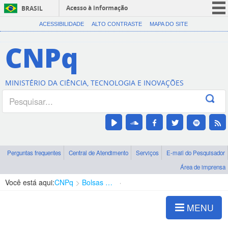
Acesso à informação
BRASIL
CORONAVÍRUS (COVID-19)
ACESSIBILIDADE
ALTO CONTRASTE
MAPA DO SITE
Participe
CNPq
Serviços
Legislação
MINISTÉRIO DA CIÊNCIA, TECNOLOGIA E INOVAÇÕES
Canais
Perguntas frequentes
Central de Atendimento
Serviços
E-mail do Pesquisador
Área de imprensa
Você está aqui:
CNPq
Bolsas e Auxílios Vigentes
Projetos de Pesquisa
MENU