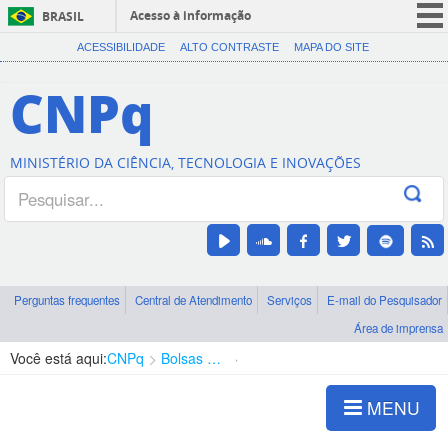
Acesso à informação
BRASIL
CORONAVÍRUS (COVID-19)
ACESSIBILIDADE
ALTO CONTRASTE
MAPA DO SITE
Participe
CNPq
Serviços
Legislação
MINISTÉRIO DA CIÊNCIA, TECNOLOGIA E INOVAÇÕES
Canais
Perguntas frequentes
Central de Atendimento
Serviços
E-mail do Pesquisador
Área de imprensa
Você está aqui:
CNPq
Bolsas e Auxílios Vigentes
Projetos de Pesquisa
MENU