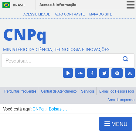
Acesso à informação
BRASIL
CORONAVÍRUS (COVID-19)
ACESSIBILIDADE
ALTO CONTRASTE
MAPA DO SITE
Participe
CNPq
Serviços
Legislação
MINISTÉRIO DA CIÊNCIA, TECNOLOGIA E INOVAÇÕES
Canais
Perguntas frequentes
Central de Atendimento
Serviços
E-mail do Pesquisador
Área de imprensa
Você está aqui:
CNPq
Bolsas e Auxílios Vigentes
Projetos de Pesquisa
MENU