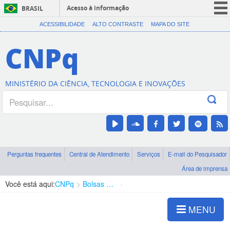
Acesso à informação
BRASIL
CORONAVÍRUS (COVID-19)
ACESSIBILIDADE
ALTO CONTRASTE
MAPA DO SITE
Participe
CNPq
Serviços
Legislação
MINISTÉRIO DA CIÊNCIA, TECNOLOGIA E INOVAÇÕES
Canais
Perguntas frequentes
Central de Atendimento
Serviços
E-mail do Pesquisador
Área de imprensa
Você está aqui:
CNPq
Bolsas e Auxílios Vigentes
Projetos de Pesquisa
MENU