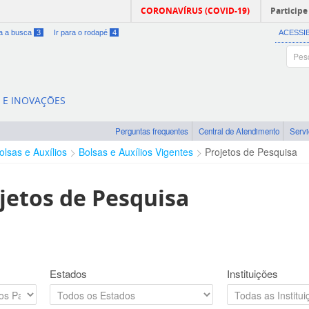
CORONAVÍRUS (COVID-19)
Participe
ra a busca
3
Ir para o rodapé
4
ACESSI
A E INOVAÇÕES
Perguntas frequentes
Central de Atendimento
Serv
olsas e Auxílios
Bolsas e Auxílios Vigentes
Projetos de Pesquisa
jetos de Pesquisa
Estados
Instituições