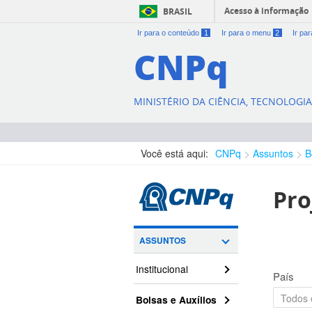
Acesso à informação
BRASIL
Ir para o conteúdo
1
Ir para o menu
2
Ir pa
CNPq
MINISTÉRIO DA CIÊNCIA, TECNOLOGI
Você está aqui:
CNPq
Assuntos
B
Pro
ASSUNTOS
Institucional
País
Bolsas e Auxílios