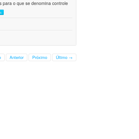
as para o que se denomina controle
is
o
Anterior
Próximo
Último →