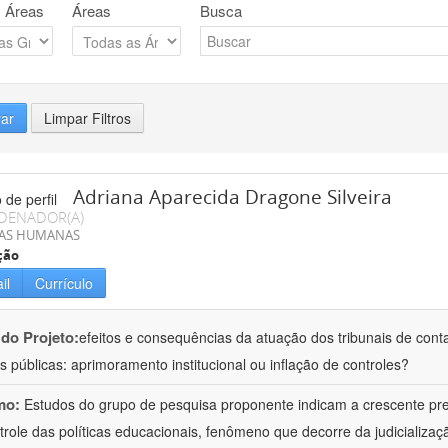
 Áreas
Áreas
Busca
rar
Limpar Filtros
Adriana Aparecida Dragone Silveira
DENADOR(A)
IAS HUMANAS
ção
il
Currículo
 do Projeto:
efeitos e consequências da atuação dos tribunais de conta
s públicas: aprimoramento institucional ou inflação de controles?
mo:
Estudos do grupo de pesquisa proponente indicam a crescente pr
trole das políticas educacionais, fenômeno que decorre da judicializa