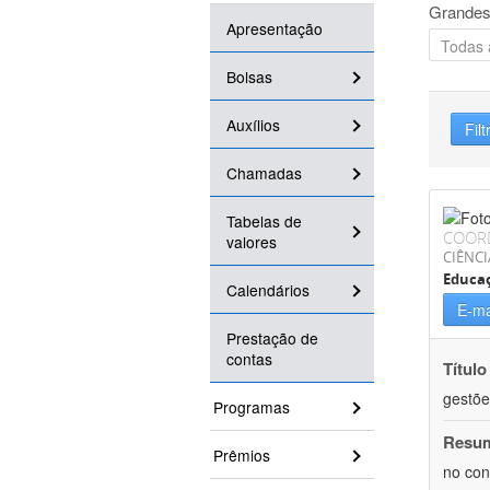
Grandes
Apresentação
Bolsas
Auxílios
Filt
Chamadas
Tabelas de
COOR
valores
CIÊNC
Educa
Calendários
E-ma
Prestação de
contas
Título
gestõe
Programas
Resu
Prêmios
no con