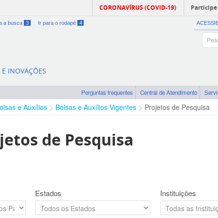
CORONAVÍRUS (COVID-19)
Participe
ra a busca
3
Ir para o rodapé
4
ACESSI
A E INOVAÇÕES
Perguntas frequentes
Central de Atendimento
Serv
olsas e Auxílios
Bolsas e Auxílios Vigentes
Projetos de Pesquisa
jetos de Pesquisa
Estados
Instituições