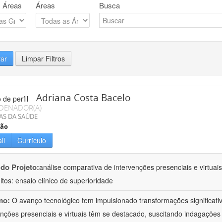
 Áreas
Áreas
Busca
rar
Limpar Filtros
Adriana Costa Bacelo
DENADOR(A)
AS DA SAÚDE
ção
il
Currículo
 do Projeto:
análise comparativa de intervenções presenciais e virtua
ltos: ensaio clínico de superioridade
mo:
O avanço tecnológico tem impulsionado transformações significati
enções presenciais e virtuais têm se destacado, suscitando indagações 