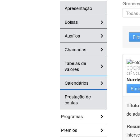
Grandes
Apresentação
Bolsas
Auxílios
Filt
Chamadas
Tabelas de
COOR
valores
CIÊNCI
Nutri
Calendários
E-ma
Prestação de
contas
Título
de adu
Programas
Resu
Prêmios
interv