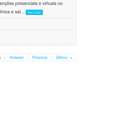
venções presenciais e virtuais no
ínica e sat
...
leia mais
o
Anterior
Próximo
Último →