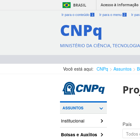
Acesso à informação
BRASIL
Ir para o conteúdo
1
Ir para o menu
2
Ir pa
CNPq
MINISTÉRIO DA CIÊNCIA, TECNOLOGI
Você está aqui:
CNPq
Assuntos
B
Pro
ASSUNTOS
Institucional
País
Bolsas e Auxílios