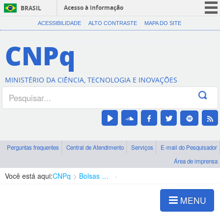
Acesso à informação
BRASIL
CORONAVÍRUS (COVID-19)
ACESSIBILIDADE
ALTO CONTRASTE
MAPA DO SITE
Participe
CNPq
Serviços
Legislação
MINISTÉRIO DA CIÊNCIA, TECNOLOGIA E INOVAÇÕES
Canais
Perguntas frequentes
Central de Atendimento
Serviços
E-mail do Pesquisador
Área de imprensa
Você está aqui:
CNPq
Bolsas e Auxílios Vigentes
Projetos de Pesquisa
MENU