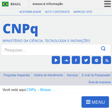
Acesso à informação
BRASIL
CORONAVÍRUS (COVID-19)
ACESSIBILIDADE
ALTO CONTRASTE
MAPA DO SITE
Participe
CNPq
Serviços
Legislação
MINISTÉRIO DA CIÊNCIA, TECNOLOGIA E INOVAÇÕES
Canais
Perguntas frequentes
Central de Atendimento
Serviços
E-mail do Pesquisador
Área de imprensa
Você está aqui:
CNPq
Bolsas e Auxílios Vigentes
Projetos de Pesquisa
MENU