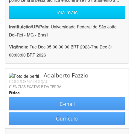
ponto central desta técnica encontra-se no tratamento a
...
leia mais
Instituição/UF/País:
Universidade Federal de São João
Del-Rei - MG - Brasil
Vigência:
Tue Dec 05 00:00:00 BRT 2023-Thu Dec 31
00:00:00 BRT 2026
Adalberto Fazzio
COORDENADOR(A)
CIÊNCIAS EXATAS E DA TERRA
Física
E-mail
Currículo