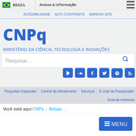
Acesso à informação
BRASIL
CORONAVÍRUS (COVID-19)
ACESSIBILIDADE
ALTO CONTRASTE
MAPA DO SITE
Participe
CNPq
Serviços
Legislação
MINISTÉRIO DA CIÊNCIA, TECNOLOGIA E INOVAÇÕES
Canais
Perguntas frequentes
Central de Atendimento
Serviços
E-mail do Pesquisador
Área de imprensa
Você está aqui:
CNPq
Bolsas e Auxílios Vigentes
Projetos de Pesquisa
MENU