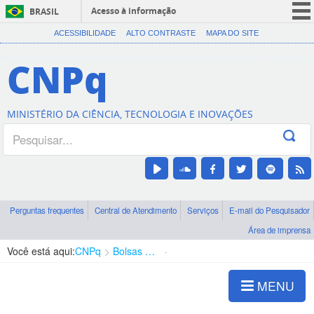
Acesso à informação
BRASIL
CORONAVÍRUS (COVID-19)
ACESSIBILIDADE
ALTO CONTRASTE
MAPA DO SITE
Participe
CNPq
Serviços
Legislação
MINISTÉRIO DA CIÊNCIA, TECNOLOGIA E INOVAÇÕES
Canais
Perguntas frequentes
Central de Atendimento
Serviços
E-mail do Pesquisador
Área de imprensa
Você está aqui:
CNPq
Bolsas e Auxílios Vigentes
Projetos de Pesquisa
MENU