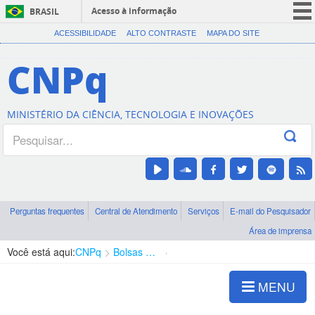
Acesso à informação
BRASIL
CORONAVÍRUS (COVID-19)
ACESSIBILIDADE
ALTO CONTRASTE
MAPA DO SITE
Participe
CNPq
Serviços
Legislação
MINISTÉRIO DA CIÊNCIA, TECNOLOGIA E INOVAÇÕES
Canais
Perguntas frequentes
Central de Atendimento
Serviços
E-mail do Pesquisador
Área de imprensa
Você está aqui:
CNPq
Bolsas e Auxílios Vigentes
Projetos de Pesquisa
MENU