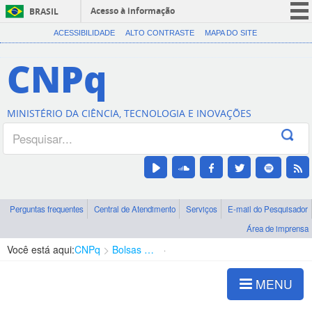
Acesso à informação
BRASIL
CORONAVÍRUS (COVID-19)
ACESSIBILIDADE
ALTO CONTRASTE
MAPA DO SITE
Participe
CNPq
Serviços
Legislação
MINISTÉRIO DA CIÊNCIA, TECNOLOGIA E INOVAÇÕES
Canais
Perguntas frequentes
Central de Atendimento
Serviços
E-mail do Pesquisador
Área de imprensa
Você está aqui:
CNPq
Bolsas e Auxílios Vigentes
Projetos de Pesquisa
MENU