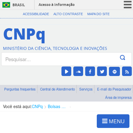
Acesso à informação
BRASIL
CORONAVÍRUS (COVID-19)
ACESSIBILIDADE
ALTO CONTRASTE
MAPA DO SITE
Participe
CNPq
Serviços
Legislação
MINISTÉRIO DA CIÊNCIA, TECNOLOGIA E INOVAÇÕES
Canais
Perguntas frequentes
Central de Atendimento
Serviços
E-mail do Pesquisador
Área de imprensa
Você está aqui:
CNPq
Bolsas e Auxílios Vigentes
Projetos de Pesquisa
MENU