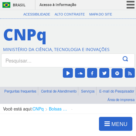
Acesso à informação
BRASIL
CORONAVÍRUS (COVID-19)
ACESSIBILIDADE
ALTO CONTRASTE
MAPA DO SITE
Participe
CNPq
Serviços
Legislação
MINISTÉRIO DA CIÊNCIA, TECNOLOGIA E INOVAÇÕES
Canais
Perguntas frequentes
Central de Atendimento
Serviços
E-mail do Pesquisador
Área de imprensa
Você está aqui:
CNPq
Bolsas e Auxílios Vigentes
Projetos de Pesquisa
MENU