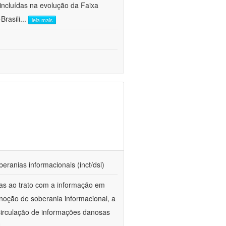
ncluídas na evolução da Faixa
Brasili
...
leia mais
beranias informacionais (inct/dsi)
das ao trato com a informação em
 noção de soberania informacional, a
 circulação de informações danosas