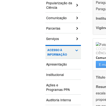
Paragu
Popularização da
Ciência
Paragu
Comunicação
Instit
Vigên
Parcerias
Serviços
COOR
ACESSO À
CIÊNCI
INFORMAÇÃO
Comun
Apresentação
E-ma
Institucional
Título
Ações e
Resu
Programas PPA
escala
propos
Auditoria Interna
em seu