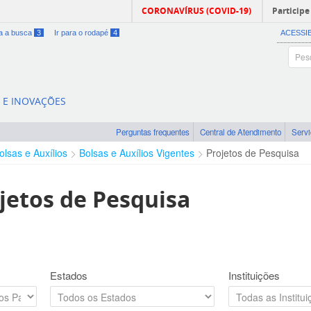
CORONAVÍRUS (COVID-19)
Participe
ra a busca
3
Ir para o rodapé
4
ACESSI
A E INOVAÇÕES
Perguntas frequentes
Central de Atendimento
Serv
olsas e Auxílios
Bolsas e Auxílios Vigentes
Projetos de Pesquisa
jetos de Pesquisa
Estados
Instituições