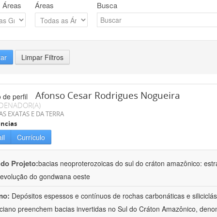
 Áreas
Áreas
Busca
rar
Limpar Filtros
Afonso Cesar Rodrigues Nogueira
DENADOR(A)
AS EXATAS E DA TERRA
ncias
il
Currículo
 do Projeto:
bacias neoproterozoicas do sul do cráton amazônico: estra
evolução do gondwana oeste
mo:
Depósitos espessos e contínuos de rochas carbonáticas e siliciclá
ciano preenchem bacias invertidas no Sul do Cráton Amazônico, denom