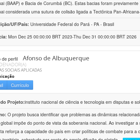
ai (BAAP) e Bacia de Corumbá (BC). Estas bacias foram previamente i
ai considerada uma sutura de colisão ligada a Tectônica Pan-Africana-
uição/UF/País:
Universidade Federal do Pará - PA - Brasil
cia:
Mon Dec 25 00:00:00 BRT 2023-Thu Dec 31 00:00:00 BRT 2026
Afonso de Albuquerque
DENADOR(A)
AS SOCIAIS APLICADAS
icação
il
Currículo
 do Projeto:
instituto nacional de ciência e tecnologia em disputas e so
mo:
O projeto busca identificar que problemas as dinâmicas relaciona
 global impõe do ponto de vista da soberania nacional. Ao investigar a
ta reforça a capacidade do país em criar políticas de combate para a
 território, sobretudo por conta da ampla difusão de platafo
...