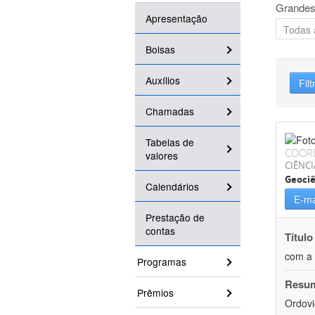
Grandes
Apresentação
Bolsas
Auxílios
Filt
Chamadas
Tabelas de
COOR
valores
CIÊNCI
Geociê
Calendários
E-ma
Prestação de
contas
Título
com a 
Programas
Resu
Prêmios
Ordovi