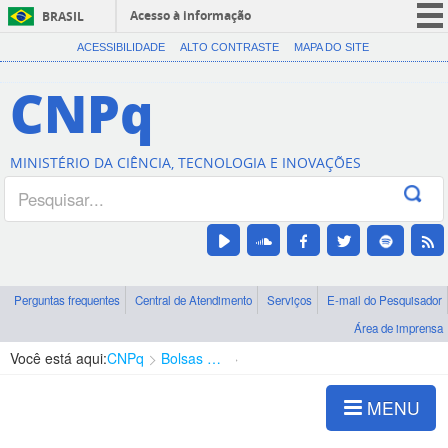
Acesso à informação
BRASIL
CORONAVÍRUS (COVID-19)
ACESSIBILIDADE
ALTO CONTRASTE
MAPA DO SITE
Participe
CNPq
Serviços
Legislação
MINISTÉRIO DA CIÊNCIA, TECNOLOGIA E INOVAÇÕES
Canais
Perguntas frequentes
Central de Atendimento
Serviços
E-mail do Pesquisador
Área de imprensa
Você está aqui:
CNPq
Bolsas e Auxílios Vigentes
Projetos de Pesquisa
MENU