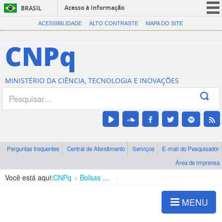
Acesso à informação
BRASIL
CORONAVÍRUS (COVID-19)
ACESSIBILIDADE
ALTO CONTRASTE
MAPA DO SITE
Participe
CNPq
Serviços
Legislação
MINISTÉRIO DA CIÊNCIA, TECNOLOGIA E INOVAÇÕES
Canais
Perguntas frequentes
Central de Atendimento
Serviços
E-mail do Pesquisador
Área de imprensa
Você está aqui:
CNPq
Bolsas e Auxílios Vigentes
Projetos de Pesquisa
MENU