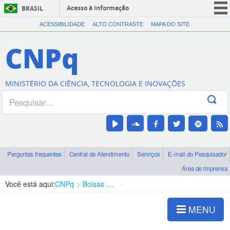
Acesso à informação
BRASIL
CORONAVÍRUS (COVID-19)
ACESSIBILIDADE
ALTO CONTRASTE
MAPA DO SITE
Participe
CNPq
Serviços
Legislação
MINISTÉRIO DA CIÊNCIA, TECNOLOGIA E INOVAÇÕES
Canais
Perguntas frequentes
Central de Atendimento
Serviços
E-mail do Pesquisador
Área de imprensa
Você está aqui:
CNPq
Bolsas e Auxílios Vigentes
Projetos de Pesquisa
MENU