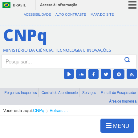
Acesso à informação
BRASIL
CORONAVÍRUS (COVID-19)
ACESSIBILIDADE
ALTO CONTRASTE
MAPA DO SITE
Participe
CNPq
Serviços
Legislação
MINISTÉRIO DA CIÊNCIA, TECNOLOGIA E INOVAÇÕES
Canais
Perguntas frequentes
Central de Atendimento
Serviços
E-mail do Pesquisador
Área de imprensa
Você está aqui:
CNPq
Bolsas e Auxílios Vigentes
Projetos de Pesquisa
MENU