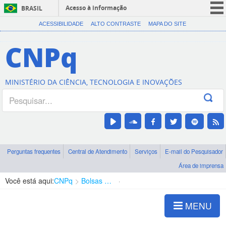
Acesso à informação
BRASIL
CORONAVÍRUS (COVID-19)
ACESSIBILIDADE
ALTO CONTRASTE
MAPA DO SITE
Participe
CNPq
Serviços
Legislação
MINISTÉRIO DA CIÊNCIA, TECNOLOGIA E INOVAÇÕES
Canais
Perguntas frequentes
Central de Atendimento
Serviços
E-mail do Pesquisador
Área de imprensa
Você está aqui:
CNPq
Bolsas e Auxílios Vigentes
Projetos de Pesquisa
MENU