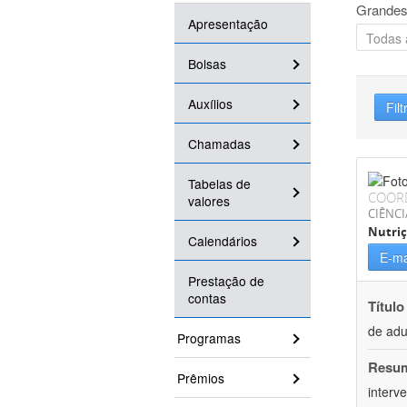
Grandes
Apresentação
Bolsas
Auxílios
Filt
Chamadas
Tabelas de
COOR
valores
CIÊNCI
Nutri
Calendários
E-ma
Prestação de
contas
Título
de adu
Programas
Resu
Prêmios
interv