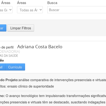
 Áreas
Áreas
Busca
rar
Limpar Filtros
Adriana Costa Bacelo
DENADOR(A)
AS DA SAÚDE
ção
il
Currículo
 do Projeto:
análise comparativa de intervenções presenciais e virtua
ltos: ensaio clínico de superioridade
mo:
O avanço tecnológico tem impulsionado transformações significati
enções presenciais e virtuais têm se destacado, suscitando indagações 