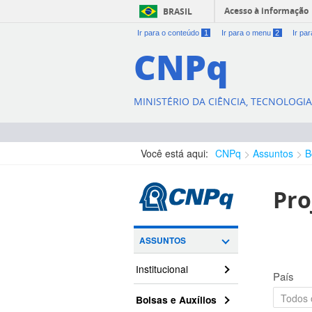
Acesso à informação
BRASIL
Ir para o conteúdo
1
Ir para o menu
2
Ir pa
CNPq
MINISTÉRIO DA CIÊNCIA, TECNOLOGI
Você está aqui:
CNPq
Assuntos
B
Pro
ASSUNTOS
Institucional
País
Bolsas e Auxílios