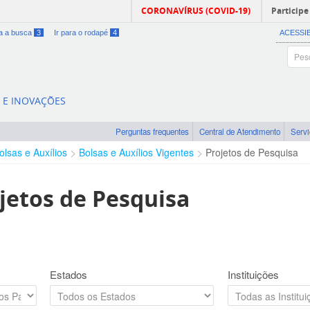
CORONAVÍRUS (COVID-19)
Participe
ra a busca
3
Ir para o rodapé
4
ACESSI
A E INOVAÇÕES
Perguntas frequentes
Central de Atendimento
Serv
olsas e Auxílios
Bolsas e Auxílios Vigentes
Projetos de Pesquisa
jetos de Pesquisa
Estados
Instituições