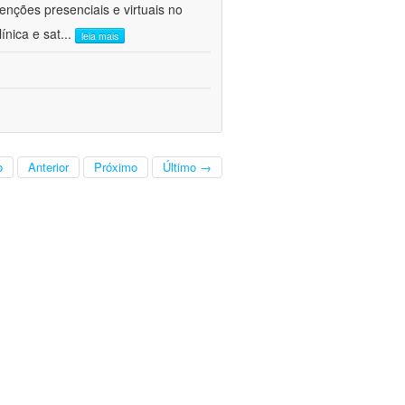
venções presenciais e virtuais no
ínica e sat
...
leia mais
o
Anterior
Próximo
Último →