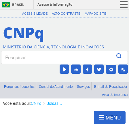
Acesso à informação
BRASIL
CORONAVÍRUS (COVID-19)
ACESSIBILIDADE
ALTO CONTRASTE
MAPA DO SITE
Participe
CNPq
Serviços
Legislação
MINISTÉRIO DA CIÊNCIA, TECNOLOGIA E INOVAÇÕES
Canais
Perguntas frequentes
Central de Atendimento
Serviços
E-mail do Pesquisador
Área de imprensa
Você está aqui:
CNPq
Bolsas e Auxílios Vigentes
Projetos de Pesquisa
MENU