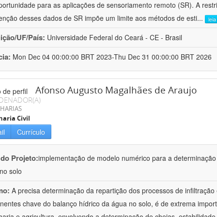
ortunidade para as aplicações de sensoriamento remoto (SR). A restri
enção desses dados de SR impõe um limite aos métodos de esti
...
lei
uição/UF/País:
Universidade Federal do Ceará - CE - Brasil
cia:
Mon Dec 04 00:00:00 BRT 2023-Thu Dec 31 00:00:00 BRT 2026
Afonso Augusto Magalhães de Araujo
DENADOR(A)
HARIAS
aria Civil
il
Currículo
 do Projeto:
implementação de modelo numérico para a determinação d
no solo
mo:
A precisa determinação da repartição dos processos de infiltração
entes chave do balanço hídrico da água no solo, é de extrema import
aria e agricultura, envolvendo a determinação de cheias, estabilidade