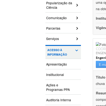
uma op
Popularização da
Ciência
na obt
Comunicação
Instit
Vigên
Parcerias
Serviços
COOR
ACESSO À
ENGEN
INFORMAÇÃO
Engenh
Apresentação
E-ma
Institucional
Título
chuva 
Ações e
Programas PPA
Resu
compon
Auditoria Interna
engenh