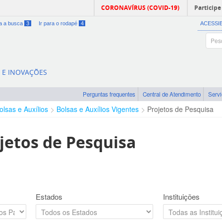
CORONAVÍRUS (COVID-19)
Participe
ra a busca
3
Ir para o rodapé
4
ACESSI
A E INOVAÇÕES
Perguntas frequentes
Central de Atendimento
Serv
olsas e Auxílios
Bolsas e Auxílios Vigentes
Projetos de Pesquisa
jetos de Pesquisa
Estados
Instituições