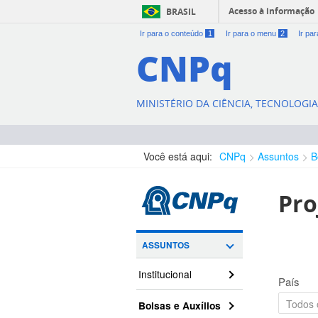
Acesso à informação
BRASIL
Ir para o conteúdo
1
Ir para o menu
2
Ir pa
CNPq
MINISTÉRIO DA CIÊNCIA, TECNOLOGI
Você está aqui:
CNPq
Assuntos
B
Pro
ASSUNTOS
Institucional
País
Bolsas e Auxílios