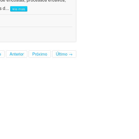
s d
...
leia mais
o
Anterior
Próximo
Último →