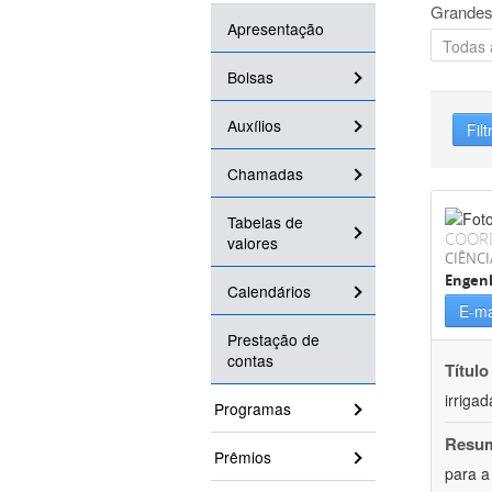
Grandes
Apresentação
Bolsas
Auxílios
Filt
Chamadas
Tabelas de
COOR
valores
CIÊNCI
Engenh
Calendários
E-ma
Prestação de
contas
Título
irriga
Programas
Resu
Prêmios
para a