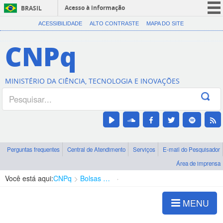
Acesso à informação
BRASIL
CORONAVÍRUS (COVID-19)
ACESSIBILIDADE
ALTO CONTRASTE
MAPA DO SITE
Participe
CNPq
Serviços
Legislação
MINISTÉRIO DA CIÊNCIA, TECNOLOGIA E INOVAÇÕES
Canais
Perguntas frequentes
Central de Atendimento
Serviços
E-mail do Pesquisador
Área de imprensa
Você está aqui:
CNPq
Bolsas e Auxílios Vigentes
Projetos de Pesquisa
MENU