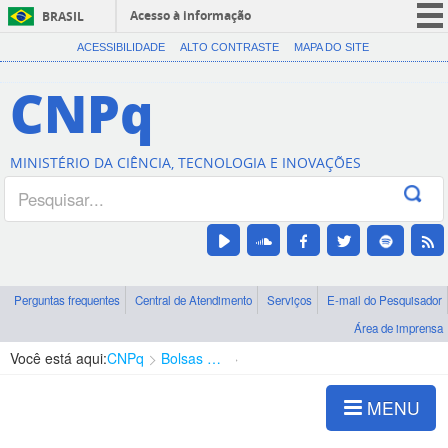
Acesso à informação
BRASIL
CORONAVÍRUS (COVID-19)
ACESSIBILIDADE
ALTO CONTRASTE
MAPA DO SITE
Participe
CNPq
Serviços
Legislação
MINISTÉRIO DA CIÊNCIA, TECNOLOGIA E INOVAÇÕES
Canais
Perguntas frequentes
Central de Atendimento
Serviços
E-mail do Pesquisador
Área de imprensa
Você está aqui:
CNPq
Bolsas e Auxílios Vigentes
Projetos de Pesquisa
MENU